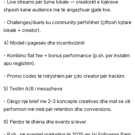
- Live streams për turne lokale — creatorët e lojërave
shpesh kanë audience më të angazhuar gjatë live.
- Challenges/duets ku community përfshihet (çiftosh lojtarë
lokalë + creator).
4) Modeli i pagesës dhe incentivizimit
- Kombino flat fee + bonus performance (p.sh. per instalim
apo regjistrim).
- Promo codes të ndryshëm për çdo creator për trackim.
5) Testim A/B i mesazheve
- Dërgo një brief me 2-3 koncepte creatives dhe mat se cili
performon më mirë për retention dhe conversions.
6) Përdor të dhëna dhe events si lever
- P.sh., në eventet marketing të 2025-ës (si Followme Paris