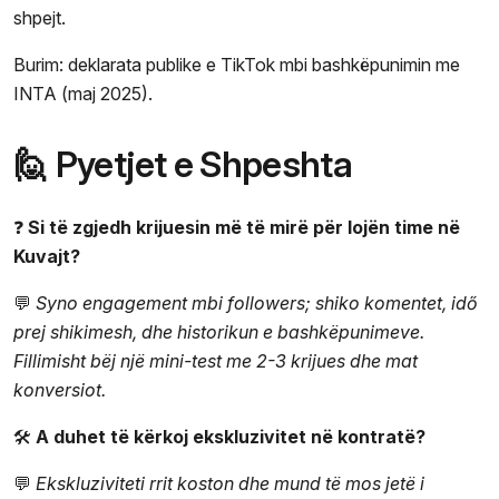
shpejt.
Burim: deklarata publike e TikTok mbi bashkëpunimin me
INTA (maj 2025).
🙋 Pyetjet e Shpeshta
❓
Si të zgjedh krijuesin më të mirë për lojën time në
Kuvajt?
💬
Syno engagement mbi followers; shiko komentet, idő
prej shikimesh, dhe historikun e bashkëpunimeve.
Fillimisht bëj një mini-test me 2-3 krijues dhe mat
konversiot.
🛠️
A duhet të kërkoj ekskluzivitet në kontratë?
💬
Ekskluziviteti rrit koston dhe mund të mos jetë i