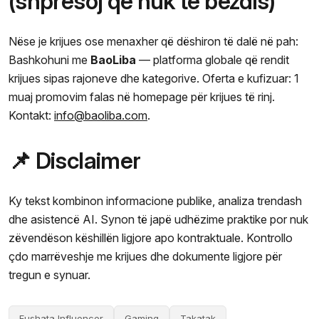
(shpresoj që nuk të bezdis)
Nëse je krijues ose menaxher që dëshiron të dalë në pah:
Bashkohuni me
BaoLiba
— platforma globale që rendit
krijues sipas rajoneve dhe kategorive. Oferta e kufizuar: 1
muaj promovim falas në homepage për krijues të rinj.
Kontakt:
info@baoliba.com
.
📌 Disclaimer
Ky tekst kombinon informacione publike, analiza trendash
dhe asistencë AI. Synon të japë udhëzime praktike por nuk
zëvendëson këshillën ligjore apo kontraktuale. Kontrollo
çdo marrëveshje me krijues dhe dokumente ligjore për
tregun e synuar.
Fushata Influencer
Gaming
Takatak