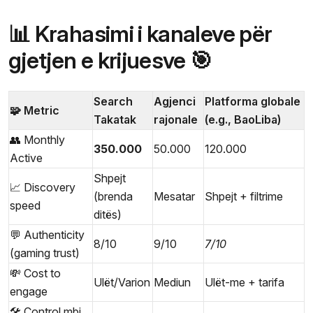
📊 Krahasimi i kanaleve për
gjetjen e krijuesve 🎯
Search
Agjenci
Platforma globale
🧩 Metric
Takatak
rajonale
(e.g., BaoLiba)
👥 Monthly
350.000
50.000
120.000
Active
Shpejt
📈 Discovery
(brenda
Mesatar
Shpejt + filtrime
speed
ditës)
💬 Authenticity
8/10
9/10
7/10
(gaming trust)
💸 Cost to
Ulët/Varion
Mediun
Ulët-me + tarifa
engage
🛠️ Control mbi