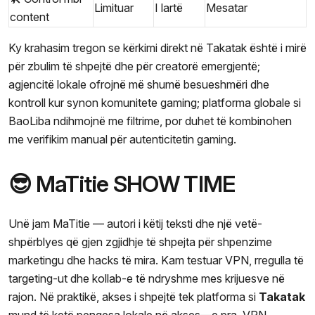
Limituar
I lartë
Mesatar
content
Ky krahasim tregon se kërkimi direkt në Takatak është i mirë
për zbulim të shpejtë dhe për creatorë emergjentë;
agjencitë lokale ofrojnë më shumë besueshmëri dhe
kontroll kur synon komunitete gaming; platforma globale si
BaoLiba ndihmojnë me filtrime, por duhet të kombinohen
me verifikim manual për autenticitetin gaming.
😎 MaTitie SHOW TIME
Unë jam MaTitie — autori i këtij teksti dhe një vetë-
shpërblyes që gjen zgjidhje të shpejta për shpenzime
marketingu dhe hacks të mira. Kam testuar VPN, rregulla të
targeting-ut dhe kollab-e të ndryshme mes krijuesve në
rajon. Në praktikë, akses i shpejtë tek platforma si
Takatak
mund të ketë pengesa lokale në akses—e pra, VPN