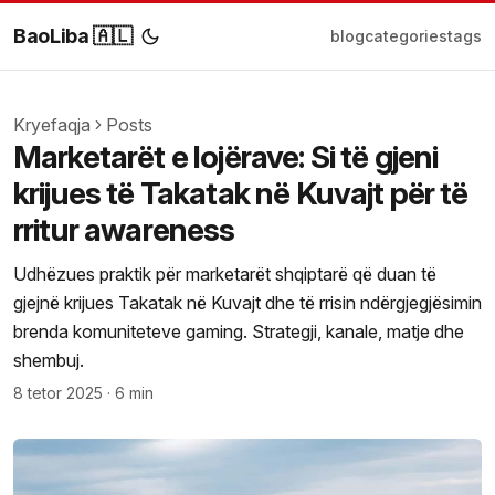
BaoLiba 🇦🇱
blog
categories
tags
Kryefaqja
Posts
Marketarët e lojërave: Si të gjeni
krijues të Takatak në Kuvajt për të
rritur awareness
Udhëzues praktik për marketarët shqiptarë që duan të
gjejnë krijues Takatak në Kuvajt dhe të rrisin ndërgjegjësimin
brenda komuniteteve gaming. Strategji, kanale, matje dhe
shembuj.
8 tetor 2025
·
6 min