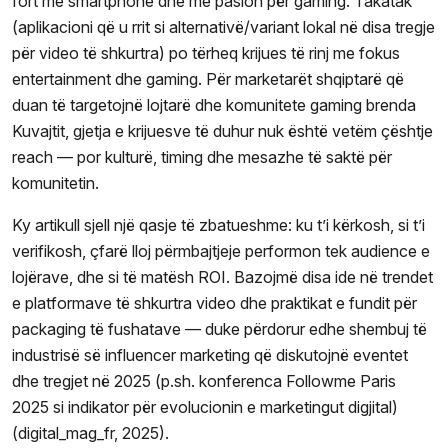
fort me smartphone dhe me pasion për gaming. Takatak
(aplikacioni që u rrit si alternativë/variant lokal në disa tregje
për video të shkurtra) po tërheq krijues të rinj me fokus
entertainment dhe gaming. Për marketarët shqiptarë që
duan të targetojnë lojtarë dhe komunitete gaming brenda
Kuvajtit, gjetja e krijuesve të duhur nuk është vetëm çështje
reach — por kulturë, timing dhe mesazhe të saktë për
komunitetin.
Ky artikull sjell një qasje të zbatueshme: ku t’i kërkosh, si t’i
verifikosh, çfarë lloj përmbajtjeje performon tek audience e
lojërave, dhe si të matësh ROI. Bazojmë disa ide në trendet
e platformave të shkurtra video dhe praktikat e fundit për
packaging të fushatave — duke përdorur edhe shembuj të
industrisë së influencer marketing që diskutojnë eventet
dhe tregjet në 2025 (p.sh. konferenca Followme Paris
2025 si indikator për evolucionin e marketingut digjital)
(digital_mag_fr, 2025).