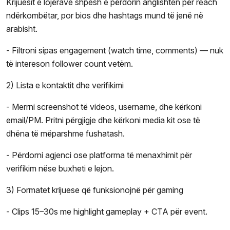
Krijuesit e lojërave shpesh e përdorin anglishten për reach
ndërkombëtar, por bios dhe hashtags mund të jenë në
arabisht.
- Filtroni sipas engagement (watch time, comments) — nuk
të intereson follower count vetëm.
2) Lista e kontaktit dhe verifikimi
- Merrni screenshot të videos, username, dhe kërkoni
email/PM. Pritni përgjigje dhe kërkoni media kit ose të
dhëna të mëparshme fushatash.
- Përdorni agjenci ose platforma të menaxhimit për
verifikim nëse buxheti e lejon.
3) Formatet krijuese që funksionojnë për gaming
- Clips 15–30s me highlight gameplay + CTA për event.