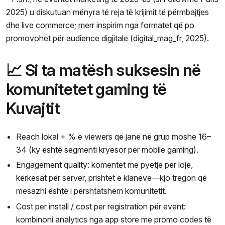
2025) u diskutuan mënyra të reja të krijimit të përmbajtjes
dhe live commerce; merr inspirim nga formatet që po
promovohet për audience digjitale (digital_mag_fr, 2025).
📈 Si ta matësh suksesin në
komunitetet gaming të
Kuvajtit
Reach lokal + % e viewers që janë në grup moshe 16–
34 (ky është segmenti kryesor për mobile gaming).
Engagement quality: komentet me pyetje për lojë,
kërkesat për server, prishtet e klaneve—kjo tregon që
mesazhi është i përshtatshëm komunitetit.
Cost per install / cost per registration për event:
kombinoni analytics nga app store me promo codes të