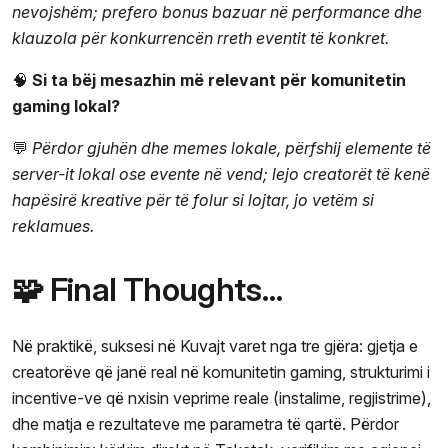
nevojshëm; prefero bonus bazuar në performance dhe
klauzola për konkurrencën rreth eventit të konkret.
🧠
Si ta bëj mesazhin më relevant për komunitetin
gaming lokal?
💬
Përdor gjuhën dhe memes lokale, përfshij elemente të
server-it lokal ose evente në vend; lejo creatorët të kenë
hapësirë kreative për të folur si lojtar, jo vetëm si
reklamues.
🧩 Final Thoughts…
Në praktikë, suksesi në Kuvajt varet nga tre gjëra: gjetja e
creatorëve që janë real në komunitetin gaming, strukturimi i
incentive-ve që nxisin veprime reale (instalime, regjistrime),
dhe matja e rezultateve me parametra të qartë. Përdor