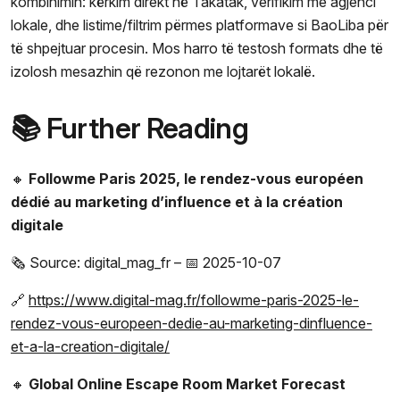
kombinimin: kërkim direkt në Takatak, verifikim me agjenci
lokale, dhe listime/filtrim përmes platformave si BaoLiba për
të shpejtuar procesin. Mos harro të testosh formats dhe të
izolosh mesazhin që rezonon me lojtarët lokalë.
📚 Further Reading
🔸
Followme Paris 2025, le rendez-vous européen
dédié au marketing d’influence et à la création
digitale
🗞️ Source: digital_mag_fr – 📅 2025-10-07
🔗
https://www.digital-mag.fr/followme-paris-2025-le-
rendez-vous-europeen-dedie-au-marketing-dinfluence-
et-a-la-creation-digitale/
🔸
Global Online Escape Room Market Forecast