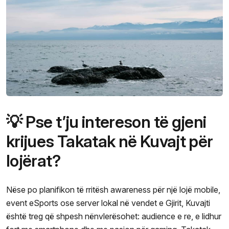
💡 Pse t’ju intereson të gjeni
krijues Takatak në Kuvajt për
lojërat?
Nëse po planifikon të rritësh awareness për një lojë mobile,
event eSports ose server lokal në vendet e Gjirit, Kuvajti
është treg që shpesh nënvlerësohet: audience e re, e lidhur