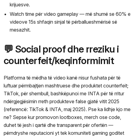
krijuesve.
Watch time për video gameplay — më shumë se 60% e
videove 15s shfaqin sinjal të përballueshmërisë së
mesazhit.
💬 Social proof dhe rreziku i
counterfeit/keqinformimit
Platforma të mëdha të video kanë nisur fushata për të
luftuar përmbajtjen mashtruese dhe produktet counterfeit;
TikTok, për shembull, bashkëpunoi me INTA për të rritur
ndërgjegjësimin rreth produkteve false gjatë vitit 2025
(referencë: TikTok & INTA, maj 2025). Pse ka lidhje kjo me
ne? Sepse kur promovon lootboxes, merch ose code,
duhet të jesh i qartë dhe transparent për ofertën —
përndryshe reputacioni yt tek komuniteti gaming goditet