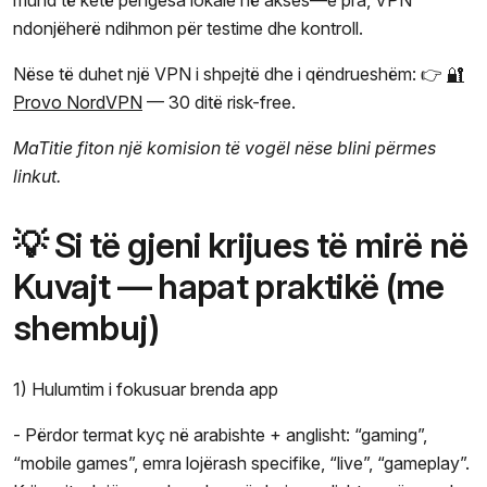
ndonjëherë ndihmon për testime dhe kontroll.
Nëse të duhet një VPN i shpejtë dhe i qëndrueshëm: 👉
🔐
Provo NordVPN
— 30 ditë risk-free.
MaTitie fiton një komision të vogël nëse blini përmes
linkut.
💡 Si të gjeni krijues të mirë në
Kuvajt — hapat praktikë (me
shembuj)
1) Hulumtim i fokusuar brenda app
- Përdor termat kyç në arabishte + anglisht: “gaming”,
“mobile games”, emra lojërash specifike, “live”, “gameplay”.