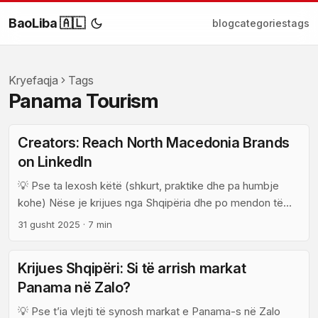
BaoLiba 🇦🇱
blog
categories
tags
Kryefaqja
Tags
Panama Tourism
Creators: Reach North Macedonia Brands
on LinkedIn
💡 Pse ta lexosh këtë (shkurt, praktike dhe pa humbje
kohe) Nëse je krijues nga Shqipëria dhe po mendon të
bësh outreach tek marka në Maqedoninë e Veriut për të
31 gusht 2025
·
7 min
bashkëpunuar me bordet e turizmit — ky post është për
ty. Këtu s’ka teori boshe: do marrësh një plan hap-pas-
Krijues Shqipëri: Si të arrish markat
hapi për LinkedIn, taktika reale që funksionojnë për tregje
Panama në Zalo?
të vogla rajonale, dhe si ta bësh propozimin të duket si fit
për të dy palët. ...
💡 Pse t’ia vlejti të synosh markat e Panama-s në Zalo