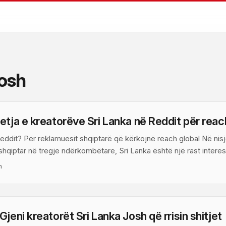
osh
etja e kreatorëve Sri Lanka në Reddit për reac
Reddit? Për reklamuesit shqiptarë që kërkojnë reach global Në ni
shqiptar në tregje ndërkombëtare, Sri Lanka është një rast intere
ndisë/Juglindjes Aziatike që shpërndan kulturën, dhe komunitete onl
n
he tech. Reddit, përtej memeve, është një burim serioz për krijues 
telling autentik që rezonon globalisht. ...
jeni kreatorët Sri Lanka Josh që rrisin shitjet