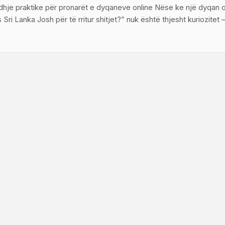
idhje praktike për pronarët e dyqaneve online Nëse ke një dyqan o
es Sri Lanka Josh për të rritur shitjet?” nuk është thjesht kuriozite
he produktet niš po kërkojnë zëra që flasin lokalisht dhe që dinë 
n
reklamë. ...