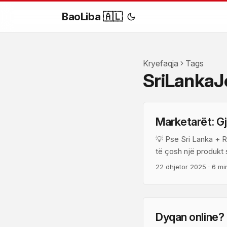
BaoLiba 🇦🇱
Kryefaqja
Tags
SriLankaJ
Marketarët: Gj
💡 Pse Sri Lanka + 
të çosh një produkt 
folëse, diaspora e I
22 dhjetor 2025
·
6 mi
ushqimit, turizmit d
video, AMA, dhe story
Dyqan online? G