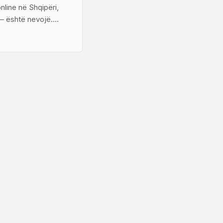
nline në Shqipëri,
t — është nevojë.
të shesin pa e bërë