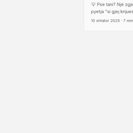
💡 Pse tani? Një zgj
pyetja “si gjej kriju
Audiencat rajonale d
10 shtator 2025
·
7 mi
reklamën të duket si 