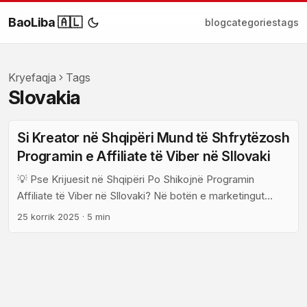
BaoLiba 🇦🇱
blog
categories
tags
Kryefaqja
Tags
Slovakia
Si Kreator në Shqipëri Mund të Shfrytëzosh
Programin e Affiliate të Viber në Sllovaki
💡 Pse Krijuesit në Shqipëri Po Shikojnë Programin
Affiliate të Viber në Sllovaki? Në botën e marketingut
digjital, krijuesit e përmbajtjes po kërkojnë mënyra të reja
25 korrik 2025
·
5 min
për të zgjeruar audiencën dhe për të gjeneruar të ardhura
shtesë. Një platformë që po tërheq shumë vëmendje
është Viber, veçanërisht për krijuesit që duan të hyjnë në
tregjet evropiane si ajo e Sllovakisë. ...