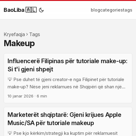
BaoLiba 🇦🇱
blog
categories
tags
Kryefaqja
Tags
Makeup
Influencerë Filipinas për tutoriale make-up:
Si t'i gjeni shpejt
💡 Pse duhet të gjeni creator-e nga Filipinet për tutoriale
make‑up? Nëse jeni reklamues në Shqipëri që shan një
linjë kozmetike ose kërkoni audience të re për tutoriale
10 janar 2026
·
6 min
make‑up, Filipinet janë një burim i artë: kultura beauty aty
është super aktive, creatorët filipinas e marrin seriozisht
Marketerët shqiptarë: Gjeni krijues Apple
ritmin e publikimeve dhe audience‑ja reagon. Sipas
Music/SA për tutoriale makeup
observimeve të tregut dhe creatorëve lokalë, ata që
postojnë konsistent (3–5 herë në javë) arrijnë traction më
💡 Pse kjo kërkim/strategji ka kuptim për reklamuesit