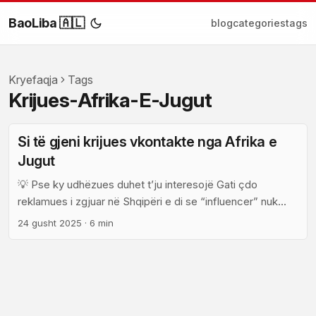
BaoLiba 🇦🇱
blog
categories
tags
Kryefaqja
Tags
Krijues-Afrika-E-Jugut
Si të gjeni krijues vkontakte nga Afrika e
Jugut
💡 Pse ky udhëzues duhet t’ju interesojë Gati çdo
reklamues i zgjuar në Shqipëri e di se “influencer” nuk
është e njëjtë me “partner i besueshëm për të bërë
24 gusht 2025
·
6 min
ndryshim”. Nëse planifikoni një fushatë sociale — luftë
kundër përjashtimit, mbështetje për sipërmarrjet e
komuniteteve, ose promovim për një projekt mjedisor —
zgjedhja e platformës dhe krijuesve të duhur nga Afrika e
Jugut është thelbësore. ...