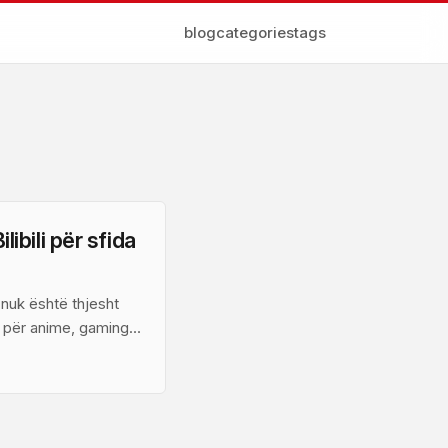
blog
categories
tags
ibili për sfida
i nuk është thjesht
 për anime, gaming,
ë tregojnë se
 se bashkëpunimi me
ney” që mori rreth 2