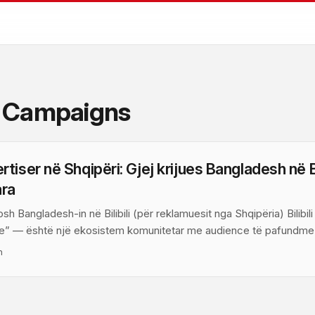
r Campaigns
iser në Shqipëri: Gjej krijues Bangladesh në Bil
ara
sh Bangladesh-in në Bilibili (për reklamuesit nga Shqipëria) Bilibil
eze” — është një ekosistem komunitetar me audience të pafundme
e creative. Marrëdhëniet e tanishme të Bilibili me partnerë global
n
t lehtë me përmbajtje të eksportuar: Manga Productions thekson
për tregje të mëdha dhe ka sjellë sukses siç tregoi filmi “The Jour
nsa të rinj pasi u lokalizua (citim: Manga Productions). ...