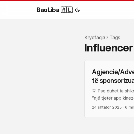
BaoLiba 🇦🇱
Kryefaqja
Tags
Influence
Agjencie/Advert
të sponsorizu
💡 Pse duhet ta shiko
“një tjetër app kin
kulturë pop dhe nich
24 shtator 2025
·
6 mi
platforma përshtate
Bilibili po hap dyer 
milion shikime dhe fa