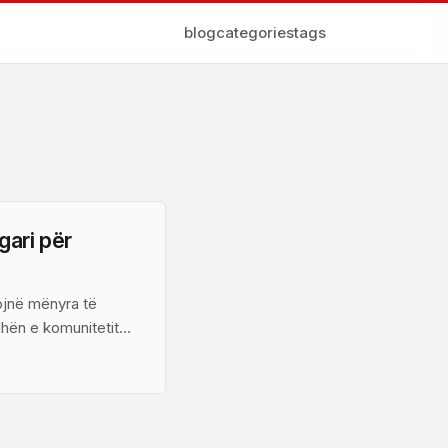
blog
categories
tags
gari për
ojnë mënyra të
uhën e komunitetit
 favorshëm për
praktik. ...