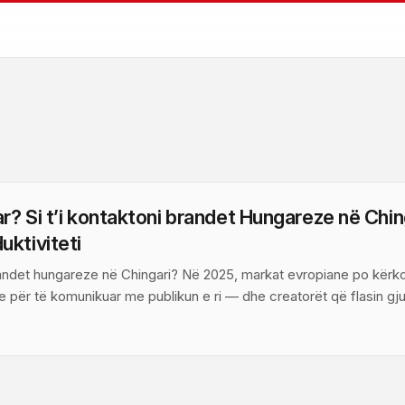
ar? Si t’i kontaktoni brandet Hungareze në Chin
ktiviteti
andet hungareze në Chingari? Në 2025, markat evropiane po kërk
e për të komunikuar me publikun e ri — dhe creatorët që flasin gj
ri, si platformë video e orientuar nga krijuesit, po bëhet kanal i
urtra, udhëzime dhe guida produktiviteti që fokusohet te rezultati 