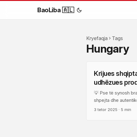
BaoLiba 🇦🇱
Kryefaqja
Tags
Hungary
Krijues shqipt
udhëzues produ
💡 Pse të synosh br
shpejta dhe autentik
kanë avantazh. Chinga
3 tetor 2025
·
5 min
eksperimentime të shk