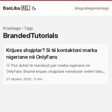
BaoLiba 🇦🇱
blog
categories
tags
Kryefaqja
Tags
BrandedTutorials
Krijues shqiptar? Si të kontaktoni marka
nigeriane në OnlyFans
💡 Pse duhet të mendosh për marka nigeriane në
OnlyFans Shumë krijues shqiptarë mendojnë vetëm lokale
apo Europë, por tregu nigerian sot është aktiv, i madh dhe
27 dhjetor 2025
·
5 min
— çuditërisht — i tërhequr nga format e paguara të
përmbajtjes. Nëse ke prirje për tutoriale të markuara (si
për bukuri, produktet erotike legale, edukim për përdorim
produktesh), markat nigeriane po kërkojnë rrugë të reja
për të arritur audiencat globale dhe platforma si