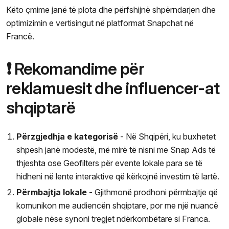
Këto çmime janë të plota dhe përfshijnë shpërndarjen dhe
optimizimin e vertisingut në platformat Snapchat në
Francë.
❗ Rekomandime për
reklamuesit dhe influencer-at
shqiptarë
Përzgjedhja e kategorisë
- Në Shqipëri, ku buxhetet
shpesh janë modestë, më mirë të nisni me Snap Ads të
thjeshta ose Geofilters për evente lokale para se të
hidheni në lente interaktive që kërkojnë investim të lartë.
Përmbajtja lokale
- Gjithmonë prodhoni përmbajtje që
komunikon me audiencën shqiptare, por me një nuancë
globale nëse synoni tregjet ndërkombëtare si Franca.