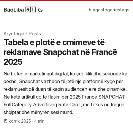
BaoLiba 🇦🇱
blog
categories
tags
Kryefaqja
Posts
Tabela e plotë e cmimeve të
reklamave Snapchat në Francë
2025
Në botën e marketingut digjital, ku çdo klik dhe sekondë ka
peshë, Snapchat vazhdon të jetë një platformë kyçe për
reklamuesit që duan të kapin audiencën e re dhe dinamike.
Në këtë artikull do të flasim për 2025 France SNAPCHAT
Full Category Advertising Rate Card , me fokus në tregun
shqiptar dhe mënyrën sesi mund...
15 korrik 2025
·
4 min