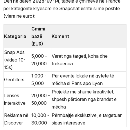
Deri në datën
2025-07-14
, tabela e çmimeve në Francë
për kategoritë kryesore në Snapchat është si më poshtë
(vlera në euro):
Çmimi
Kategoria
bazë
Koment
(EUR)
Snap Ads
5,000 -
Varet nga targeti, koha dhe
(video 10-
20,000
frekuenca
15s)
1,000 -
Për evente lokale në qytete të
Geofilters
5,000
mëdha si Paris apo Lyon
Projekte me shumë kreativitet,
Lenses
20,000 -
shpesh përdoren nga brandet e
interaktive
50,000
mëdha
Reklama në
10,000 -
Përmbajtje ekskluzive, e targetuar
Discover
30,000
sipas interesave