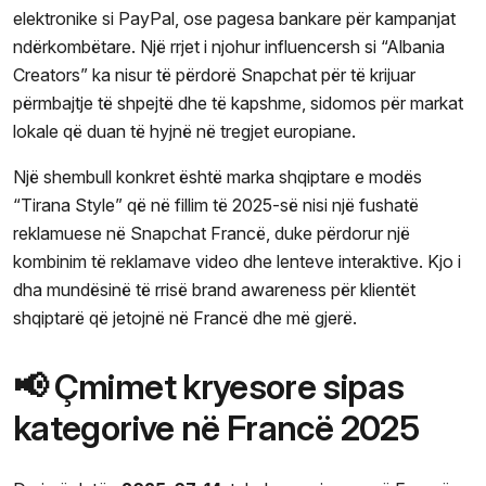
elektronike si PayPal, ose pagesa bankare për kampanjat
ndërkombëtare. Një rrjet i njohur influencersh si “Albania
Creators” ka nisur të përdorë Snapchat për të krijuar
përmbajtje të shpejtë dhe të kapshme, sidomos për markat
lokale që duan të hyjnë në tregjet europiane.
Një shembull konkret është marka shqiptare e modës
“Tirana Style” që në fillim të 2025-së nisi një fushatë
reklamuese në Snapchat Francë, duke përdorur një
kombinim të reklamave video dhe lenteve interaktive. Kjo i
dha mundësinë të rrisë brand awareness për klientët
shqiptarë që jetojnë në Francë dhe më gjerë.
📢 Çmimet kryesore sipas
kategorive në Francë 2025