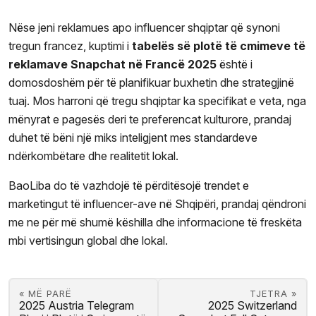
Nëse jeni reklamues apo influencer shqiptar që synoni
tregun francez, kuptimi i
tabelës së plotë të cmimeve të
reklamave Snapchat në Francë 2025
është i
domosdoshëm për të planifikuar buxhetin dhe strategjinë
tuaj. Mos harroni që tregu shqiptar ka specifikat e veta, nga
mënyrat e pagesës deri te preferencat kulturore, prandaj
duhet të bëni një miks inteligjent mes standardeve
ndërkombëtare dhe realitetit lokal.
BaoLiba do të vazhdojë të përditësojë trendet e
marketingut të influencer-ave në Shqipëri, prandaj qëndroni
me ne për më shumë këshilla dhe informacione të freskëta
mbi vertisingun global dhe lokal.
« MË PARË
TJETRA »
2025 Austria Telegram
2025 Switzerland