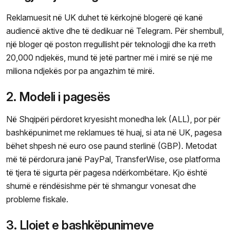
Reklamuesit në UK duhet të kërkojnë blogerë që kanë
audiencë aktive dhe të dedikuar në Telegram. Për shembull,
një bloger që poston rregullisht për teknologji dhe ka rreth
20,000 ndjekës, mund të jetë partner më i mirë se një me
miliona ndjekës por pa angazhim të mirë.
2. Modeli i pagesës
Në Shqipëri përdoret kryesisht monedha lek (ALL), por për
bashkëpunimet me reklamues të huaj, si ata në UK, pagesa
bëhet shpesh në euro ose paund sterlinë (GBP). Metodat
më të përdorura janë PayPal, TransferWise, ose platforma
të tjera të sigurta për pagesa ndërkombëtare. Kjo është
shumë e rëndësishme për të shmangur vonesat dhe
probleme fiskale.
3. Llojet e bashkëpunimeve