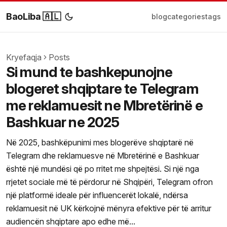
BaoLiba 🇦🇱
blog
categories
tags
Kryefaqja
Posts
Si mund te bashkepunojne
blogeret shqiptare te Telegram
me reklamuesit ne Mbretërinë e
Bashkuar ne 2025
Në 2025, bashkëpunimi mes blogerëve shqiptarë në
Telegram dhe reklamuesve në Mbretërinë e Bashkuar
është një mundësi që po rritet me shpejtësi. Si një nga
rrjetet sociale më të përdorur në Shqipëri, Telegram ofron
një platformë ideale për influencerët lokalë, ndërsa
reklamuesit në UK kërkojnë mënyra efektive për të arritur
audiencën shqiptare apo edhe më...