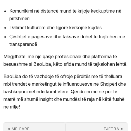
Komunikimi në distancë mund të krijojë keqkuptime në
pritshmëri
Dallimet kulturore dhe ligjore kërkojnë kujdes
Çështjet e pagesave dhe taksave duhet të trajtohen me
transparencë
Megjithatë, me një qasje profesionale dhe platforma të
besueshme si BaoLiba, këto sfida mund të tejkalohen lehtë.
BaoLiba do të vazhdojë të ofrojë përditësime të thelluara
mbi trendet e marketingut të influencuesve në Shqipëri dhe
bashkëpunimet ndërkombëtare. Qëndroni me ne për të
marrë më shumë insight dhe mundësi të reja në këtë fushë
në rritje!
« MË PARË
TJETRA »