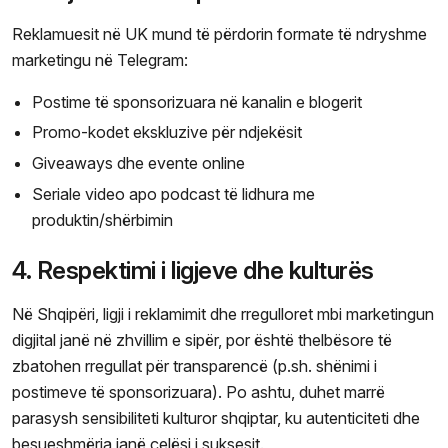
Reklamuesit në UK mund të përdorin formate të ndryshme
marketingu në Telegram:
Postime të sponsorizuara në kanalin e blogerit
Promo-kodet ekskluzive për ndjekësit
Giveaways dhe evente online
Seriale video apo podcast të lidhura me
produktin/shërbimin
4. Respektimi i ligjeve dhe kulturës
Në Shqipëri, ligji i reklamimit dhe rregulloret mbi marketingun
digjital janë në zhvillim e sipër, por është thelbësore të
zbatohen rregullat për transparencë (p.sh. shënimi i
postimeve të sponsorizuara). Po ashtu, duhet marrë
parasysh sensibiliteti kulturor shqiptar, ku autenticiteti dhe
besueshmëria janë çelësi i suksesit.