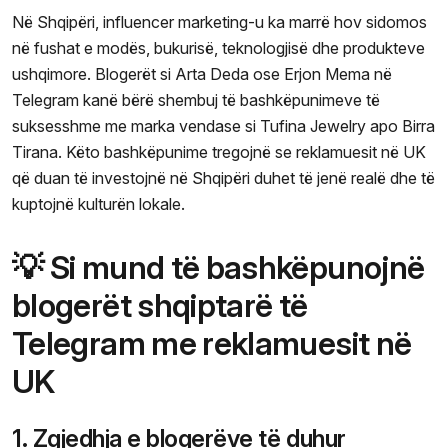
Në Shqipëri, influencer marketing-u ka marrë hov sidomos
në fushat e modës, bukurisë, teknologjisë dhe produkteve
ushqimore. Blogerët si Arta Deda ose Erjon Mema në
Telegram kanë bërë shembuj të bashkëpunimeve të
suksesshme me marka vendase si Tufina Jewelry apo Birra
Tirana. Këto bashkëpunime tregojnë se reklamuesit në UK
që duan të investojnë në Shqipëri duhet të jenë realë dhe të
kuptojnë kulturën lokale.
💡 Si mund të bashkëpunojnë
blogerët shqiptarë të
Telegram me reklamuesit në
UK
1. Zgjedhja e blogerëve të duhur