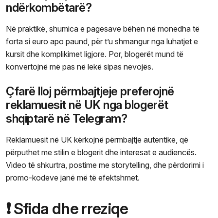
ndërkombëtarë?
Në praktikë, shumica e pagesave bëhen në monedha të
forta si euro apo paund, për t’u shmangur nga luhatjet e
kursit dhe komplikimet ligjore. Por, blogerët mund të
konvertojnë më pas në lekë sipas nevojës.
Çfarë lloj përmbajtjeje preferojnë
reklamuesit në UK nga blogerët
shqiptarë në Telegram?
Reklamuesit në UK kërkojnë përmbajtje autentike, që
përputhet me stilin e blogerit dhe interesat e audiencës.
Video të shkurtra, postime me storytelling, dhe përdorimi i
promo-kodeve janë më të efektshmet.
❗ Sfida dhe rreziqe