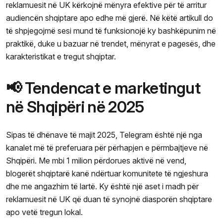
reklamuesit në UK kërkojnë mënyra efektive për të arritur
audiencën shqiptare apo edhe më gjerë. Në këtë artikull do
të shpjegojmë sesi mund të funksionojë ky bashkëpunim në
praktikë, duke u bazuar në trendet, mënyrat e pagesës, dhe
karakteristikat e tregut shqiptar.
📢 Tendencat e marketingut
në Shqipëri në 2025
Sipas të dhënave të majit 2025, Telegram është një nga
kanalet më të preferuara për përhapjen e përmbajtjeve në
Shqipëri. Me mbi 1 milion përdorues aktivë në vend,
blogerët shqiptarë kanë ndërtuar komunitete të ngjeshura
dhe me angazhim të lartë. Ky është një aset i madh për
reklamuesit në UK që duan të synojnë diasporën shqiptare
apo vetë tregun lokal.