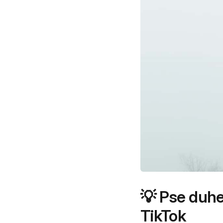
💡 Pse duhet
TikTok