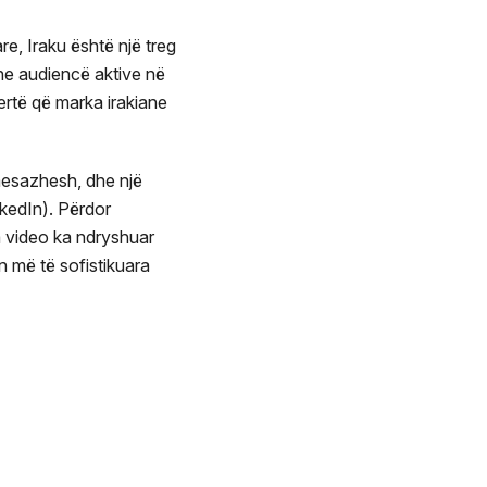
e, Iraku është një treg
dhe audiencë aktive në
fertë që marka irakiane
 mesazhesh, dhe një
nkedIn). Përdor
a video ka ndryshuar
n më të sofistikuara