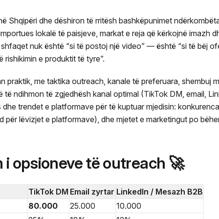
i në Shqipëri dhe dëshiron të rritësh bashkëpunimet ndërkombëtar
importues lokalë të paisjeve, markat e reja që kërkojnë imazh 
 shfaqet nuk është “si të postoj një video” — është “si të bëj o
 rishikimin e produktit të tyre”.
an praktik, me taktika outreach, kanale të preferuara, shembuj
që të ndihmon të zgjedhësh kanal optimal (TikTok DM, email, Li
 dhe trendet e platformave për të kuptuar mjedisin: konkurenc
d për lëvizjet e platformave), dhe mjetet e marketingut po bëhe
 i opsioneve të outreach 🚀
TikTok DM
Email zyrtar
LinkedIn / Mesazh B2B
80.000
25.000
10.000