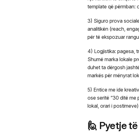
template që përmban: of
3) Siguro prova sociale
analitikën (reach, eng
për të ekspozuar rangun
4) Logjistika: pagesa,
Shumë marka lokale pre
duhet ta dërgosh jashtë
markës për mënyrat lok
5) Entice me ide kreati
ose seritë “30 ditë me 
lokal, orari i postimev
🙋 Pyetje t