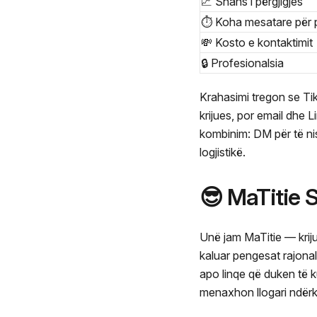
📈 Shans i përgjigjes
⏱️ Koha mesatare për p
💸 Kosto e kontaktimit
🔒 Profesionalsia
Krahasimi tregon se Ti
krijues, por email dhe 
kombinim: DM për të ni
logjistikë.
😎 MaTitie
Unë jam MaTitie — kriju
kaluar pengesat rajona
apo linqe që duken të 
menaxhon llogari ndër