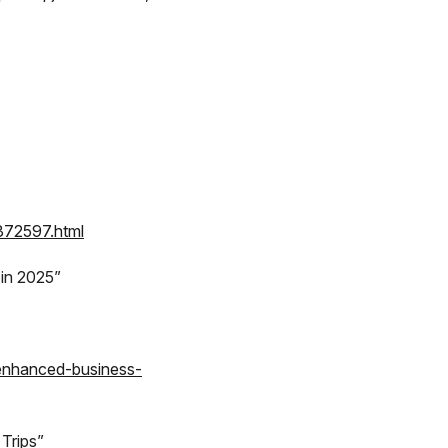
-372597.html
in 2025”
enhanced-business-
Trips”