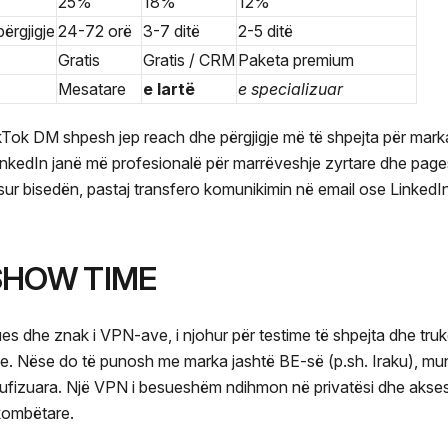
25%
18%
12%
ërgjigje
24-72 orë
3-7 ditë
2-5 ditë
Gratis
Gratis / CRM
Paketa premium
Mesatare
e lartë
e specializuar
kTok DM shpesh jep reach dhe përgjigje më të shpejta për mark
LinkedIn janë më profesionalë për marrëveshje zyrtare dhe page
sur bisedën, pastaj transfero komunikimin në email ose LinkedI
 SHOW TIME
es dhe znak i VPN-ave, i njohur për testime të shpejta dhe truk
le. Nëse do të punosh me marka jashtë BE-së (p.sh. Iraku), mu
kufizuara. Një VPN i besueshëm ndihmon në privatësi dhe akses
kombëtare.