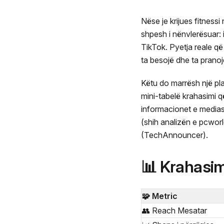
Nëse je krijues fitness
shpesh i nënvlerësuar: 
TikTok. Pyetja reale që
ta besojë dhe ta pranojë
Këtu do marrësh një pl
mini-tabelë krahasimi 
informacionet e medias
(shih analizën e pcworl
(TechAnnouncer).
📊 Krahasim
🧩 Metric
👥 Reach Mesatar