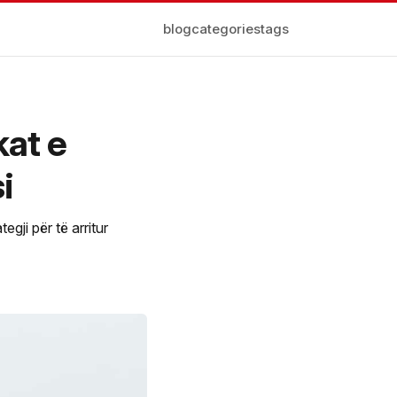
blog
categories
tags
kat e
i
egji për të arritur