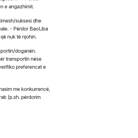
ën e angazhimit.
ikimesh/suksesi dhe
eale. - Përdor BaoLiba
që nuk të njohin.
nsportin/doganën.
ër transportin nëse
erifiko preferencat e
rahasim me konkurrencë,
rab (p.sh. përdorim