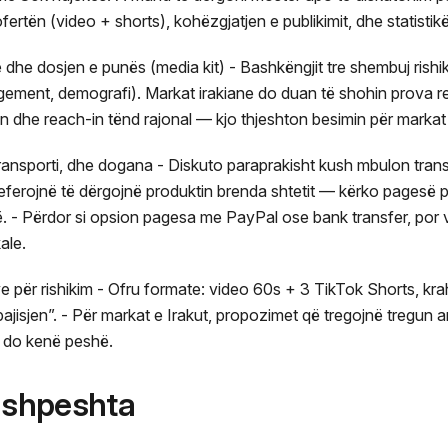
ertën (video + shorts), kohëzgjatjen e publikimit, dhe statistik
 dhe dosjen e punës (media kit) - Bashkëngjit tre shembuj rish
agement, demografi). Markat irakiane do duan të shohin prova r
 dhe reach-in tënd rajonal — kjo thjeshton besimin për markat 
 transporti, dhe dogana - Diskuto paraprakisht kush mbulon tra
ferojnë të dërgojnë produktin brenda shtetit — kërko pagesë p
. - Përdor si opsion pagesa me PayPal ose bank transfer, por v
ale.
ve për rishikim - Ofru formate: video 60s + 3 TikTok Shorts, k
pajisjen”. - Për markat e Irakut, propozimet që tregojnë tregun a
e) do kenë peshë.
ë shpeshta