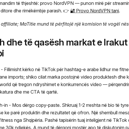
omandim të thjeshtë: provo NordVPN — punon mirë për streamin
 ditore dhe rimëkëmbje parash. 👉
🔐 Provo NordVPN tani
.
 affiliate; MaTitie mund të përfitojë një komision të vogël n
esh dhe të qasësh markat e Irakut
i
illimisht kërko në TikTok për hashtag-e arabe lidhur me fitnesin (#, #لياقة
ane imports; shiko cilat marka postojnë video produktesh dhe 
orld që tregon ndryshimet e konkurrencës video — përqendrimi
pikatura dhe me CTA të qartë.
-in - Mos dërgo copy-paste. Shkruaj 1-2 rreshta në bio të tyre 
e ke parë produktin dhe rezultatet që ofron. Një shembull mesa
 fitness nga Shqipëria. Pashë tapisërin tuaj inteligjent në TikTo
të me 30k ndjekës. A mund të dërgoni mostër apo të diskutonim 