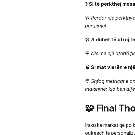
❓
Si të përkthej mes
💬
Përdor një përkthye
përgjigjet.
🛠️
A duhet të ofroj t
💬
Nis me një ofertë fl
🧠
Si mat vlerën e një
💬
Shfaq metricat e ang
matshme; kjo bën dife
🧩 Final Th
Iraku ka markat që po k
outreach të personalizu