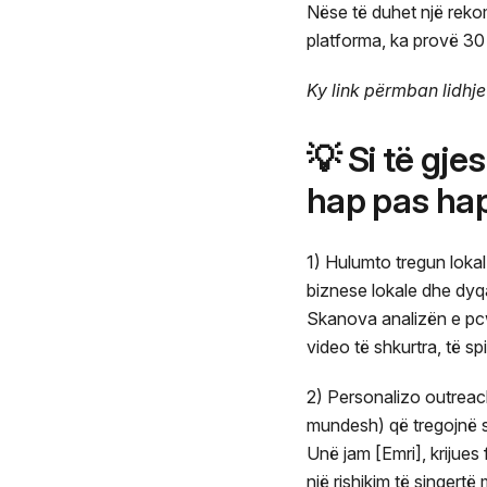
Nëse të duhet një rek
platforma, ka provë 30
Ky link përmban lidhje
💡 Si të gj
hap pas hap
1) Hulumto tregun lokal - F
biznese lokale dhe dyq
Skanova analizën e pcw
video të shkurtra, të s
2) Personalizo outreach
mundesh) që tregojnë s
Unë jam [Emri], krijues
një rishikim të sinqer