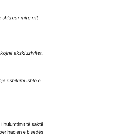
 shkruar mirë rrit
kojnë ekskluzivitet.
ë rishikimi ishte e
 hulumtimit të saktë,
 për hapjen e bisedës,