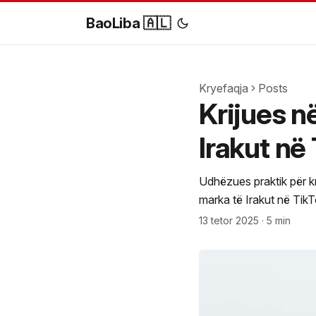
BaoLiba 🇦🇱
Kryefaqja
Posts
Krijues në
Irakut në 
Udhëzues praktik për kri
marka të Irakut në TikTo
13 tetor 2025
·
5 min