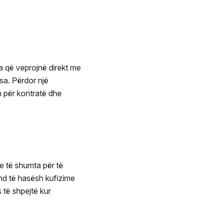
a që veprojnë direkt me
sa. Përdor një
n për kontratë dhe
e të shumta për të
nd të hasësh kufizime
 të shpejtë kur