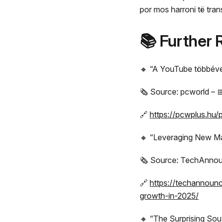
por mos harroni të tran
📚 Further 
🔸 “A YouTube többéve
🗞️ Source: pcworld – 
🔗
https://pcwplus.hu/
🔸 “Leveraging New Ma
🗞️ Source: TechAnnou
🔗
https://techannoun
growth-in-2025/
🔸 “The Surprising So