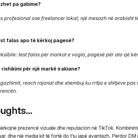
azhet pa gabime?
s profesional ose freelancer lokal; një mesazh në arabisht të
est falas apo të kërkoj pagesë?
eksibile: test falas për markat e vogla, pagesë për ato që kër
 rishikimi për një markë irakiane?
azhimit, reach rajonal dhe shembuj ku rritja e shitjeve pas nj
rencën.
oughts…
ërkojnë prezencë vizuale dhe reputacion në TikTok. Kombinimi i
ar, dhe një media kit të fortë do t’ju japë avantazh. Përdor DM