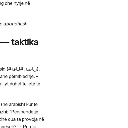
g dhe hyrje në
ëse abonohesh.
 — taktika
رياضة),
kanë përmbledhje. -
 yt duhet të jetë te
(në arabisht kur të
zhi: “Përshëndetje!
k dhe dua ta provoja në
pagesën?” - Përdor