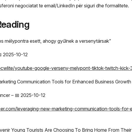
sferoni negociatat te email/LinkedIn për siguri dhe formalitete.
Reading
s mélypontra esett, ahogy gyűlnek a versenytársak”
📅 2025-10-12
pcwlite/youtube-google-verseny-melypont-tiktok-twitch-kick
rketing Communication Tools for Enhanced Business Growth 
ncer – 📅 2025-10-12
cer.com/leveraging-new-marketing-communication-tools-for-
uvenir Young Tourists Are Choosing To Bring Home From Their 