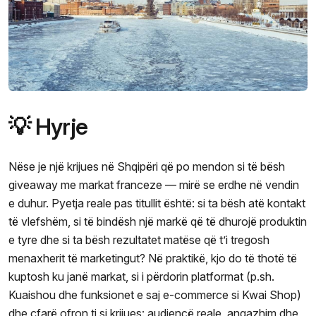
💡 Hyrje
Nëse je një krijues në Shqipëri që po mendon si të bësh
giveaway me markat franceze — mirë se erdhe në vendin
e duhur. Pyetja reale pas titullit është: si ta bësh atë kontakt
të vlefshëm, si të bindësh një markë që të dhurojë produktin
e tyre dhe si ta bësh rezultatet matëse që t’i tregosh
menaxherit të marketingut? Në praktikë, kjo do të thotë të
kuptosh ku janë markat, si i përdorin platformat (p.sh.
Kuaishou dhe funksionet e saj e-commerce si Kwai Shop)
dhe çfarë ofron ti si krijues: audiencë reale, angazhim dhe