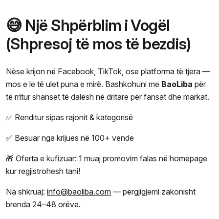
😅 Një Shpërblim i Vogël
(Shpresoj të mos të bezdis)
Nëse krijon në Facebook, TikTok, ose platforma të tjera —
mos e le të ulet puna e mirë. Bashkohuni me
BaoLiba
për
të rritur shanset të dalësh në dritare për fansat dhe markat.
✅ Renditur sipas rajonit & kategorisë
✅ Besuar nga krijues në 100+ vende
🎁 Oferta e kufizuar: 1 muaj promovim falas në homepage
kur regjistrohesh tani!
Na shkruaj:
info@baoliba.com
— përgjigjemi zakonisht
brenda 24–48 orëve.