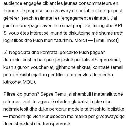
audience engagée ciblant les jeunes consommateurs en
France. Je propose un giveaway en collaboration qui peut
générer [reach estimate] et [engagement estimate]. J’ai
joint un one-pager avec le format proposé, timing dhe KPI.
Si vous êtes intéressé, mund të diskutojmë më shumë rreth
logjistikës dhe kush merr faturimin. Merci! — [Emri, linket]
5) Negociata dhe kontrata: përcakto kush paguan
dërgimin, kush mban përgjegjësinë për taksat/shpenzimet,
kush siguron voucher-at; gjithmonë shkruaj kontratë (email
përgjithësisht mjafton për fillim, por për vlera të mëdha
kërkohet MOU).
Përse kjo punon? Sepse Temu, si shembull i materialit tonë
referues, arriti të zgjerojë ofertën globalisht duke ulur
ndërmjetësit dhe duke përdorur modele të thjeshta logjistike
— mendim që vlen kur bisedon me marka për giveaways që
duan shpejtësi dhe transparencë.