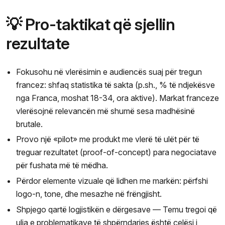
💡 Pro-taktikat që sjellin
rezultate
Fokusohu në vlerësimin e audiencës suaj për tregun
francez: shfaq statistika të sakta (p.sh., % të ndjekësve
nga Franca, moshat 18-34, ora aktive). Markat franceze
vlerësojnë relevancën më shumë sesa madhësinë
brutale.
Provo një «pilot» me produkt me vlerë të ulët për të
treguar rezultatet (proof-of-concept) para negociatave
për fushata më të mëdha.
Përdor elemente vizuale që lidhen me markën: përfshi
logo-n, tone, dhe mesazhe në frëngjisht.
Shpjego qartë logjistikën e dërgesave — Temu tregoi që
ulja e problematikave të shpërndarjes është çelësi i