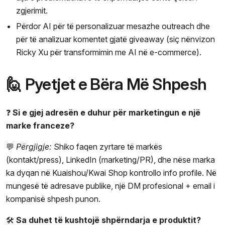
zgjerimit.
Përdor AI për të personalizuar mesazhe outreach dhe
për të analizuar komentet gjatë giveaway (siç nënvizon
Ricky Xu për transformimin me AI në e-commerce).
🙋 Pyetjet e Bëra Më Shpesh
❓
Si e gjej adresën e duhur për marketingun e një
marke franceze?
💬
Përgjigje:
Shiko faqen zyrtare të markës
(kontakt/press), LinkedIn (marketing/PR), dhe nëse marka
ka dyqan në Kuaishou/Kwai Shop kontrollo info profile. Në
mungesë të adresave publike, një DM profesional + email i
kompanisë shpesh punon.
🛠️
Sa duhet të kushtojë shpërndarja e produktit?