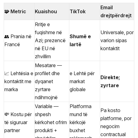
Email
🧩 Metric
Kuaishou
TikTok
drejtpërdrejt
Rritje e
fuqishme në
Universale, por
👥 Prania në
Shumë e
Azi; prezencë
varion sipas
Francë
lartë
në EU në
kontaktit
zhvillim
Mesatare —
📈 Lehtësia e
profilet dhe
e Lehtë për
Direkte;
kontaktit me
dyqanet
markat
zyrtare
marka
zyrtare
globale
ndihmojnë
Variable —
Platforma
Pa kosto
💸 Kostu për
shpesh
mund të
platforme, por
të siguruar
kërkohet ofrim
kërkojë
negocim
partner
produkti +
buxhet
contractual