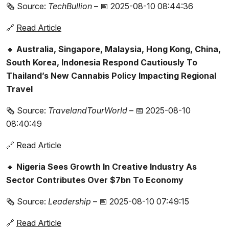
🗞️ Source:
TechBullion
– 📅 2025-08-10 08:44:36
🔗
Read Article
🔸
Australia, Singapore, Malaysia, Hong Kong, China,
South Korea, Indonesia Respond Cautiously To
Thailand’s New Cannabis Policy Impacting Regional
Travel
🗞️ Source:
TravelandTourWorld
– 📅 2025-08-10
08:40:49
🔗
Read Article
🔸
Nigeria Sees Growth In Creative Industry As
Sector Contributes Over $7bn To Economy
🗞️ Source:
Leadership
– 📅 2025-08-10 07:49:15
🔗
Read Article