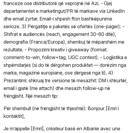
franceze ose distributorë që veprojnë në Azi. - Gjej
departamentet e marketingut/PR të markave via LinkedIn
dhe email zyrtar. Email-i shpesh fton bashkëpunime
serioze. 3) Përgatitje e paketës së ofertës (one-pager): -
Shifrat e audiencës (reach, engagement 30-60 ditë),
demografia (Franca/Europa), shembuj të mëparshëm me
rezultate. - Propozimi kreativ i giveaway (format:
comment-to-win, follow+tag, UGC contest). - Logjistika e
shpërndarjes (si do të dërgohen produktet — dorëzim nga
marka, magazinë europiane, ose dërgesë nga ti). 4)
Prezantimi: shkruaj tre versione të mesazhit: DM i shkurtër,
email i gjatë (me attach) dhe mesazh follow-up në
frëngjisht. Një mesazh tip:
Për shembull (në frëngjisht të thjeshtë): Bonjour [Emri i
kontaktit],
Je m’appelle [Emri], créateur basé en Albanie avec une