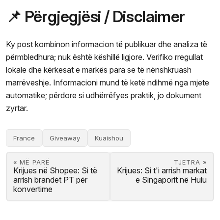
📌 Përgjegjësi / Disclaimer
Ky post kombinon informacion të publikuar dhe analiza të
përmbledhura; nuk është këshillë ligjore. Verifiko rregullat
lokale dhe kërkesat e markës para se të nënshkruash
marrëveshje. Informacioni mund të ketë ndihmë nga mjete
automatike; përdore si udhërrëfyes praktik, jo dokument
zyrtar.
France
Giveaway
Kuaishou
« MË PARË
TJETRA »
Krijues në Shopee: Si të
Krijues: Si t'i arrish markat
arrish brandet PT për
e Singaporit në Hulu
konvertime