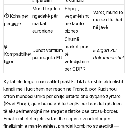
shpërblim
reklamash
Mund të jetë e
Shpejt,
Varet; mund të
⏱️ Koha për
ngadaltë për
veçanërisht
marrë ditë deri
përgjigje
markat
me konto
në javë
europiane
biznes
Shumë
🔒
markat janë
Duhet verifikim
E sigurt kur
Kompatibilitet
të
për rregulla EU
dokumentohet
ligjor
vetëdijshme
për GDPR
Ky tabelë tregon një realitet praktik: TikTok është aktualisht
kanali më i fuqishëm për reach në Francë, por Kuaishou
ofron mundësi unike për shitje direkte dhe dyqane zyrtare
(Kwai Shop), që e bëjnë atë tërheqës për brandet që duan
të eksperimentojnë me tregjet aziatike ose cross-border.
Email-i mbetet mjeti zyrtar dhe shpesh vendimtar për
finalizimin e marrëveshjes, prandaj kombino strategjitë —