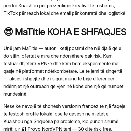
përdor Kuaishou për prezentimin kreativit të fushatës,
TikTok për reach lokal dhe email për kontratë dhe logjistikë.
😎 MaTitie KOHA E SHFAQJES
Unë jam MaTitie — autori i këtij postimi dhe një djalë që e
do stilin, ofertat e mira dhe ndonjëherë pak risk. Kam
testuar dhjetëra VPN-e dhe kam bërë eksperimente me
qasje në platformat ndërkombëtare. Le të jemi të sinqertë
— akses i shpejtë dhe i sigurt mund të bëjë diferencën
ndërmjet një outreach që vjen në kohë dhe një që humbet
mundësinë.
Nëse ke nevojë të shohësh versionin francez të një faqeje,
të testosh profile lokalë, ose të qasesh në mjetet e
Kuaishou nga Shqipëria pa probleme, kjo punon shumë
mirë: 👉
🔐 Provo NordVPN tani
— 30 ditë risk-free.