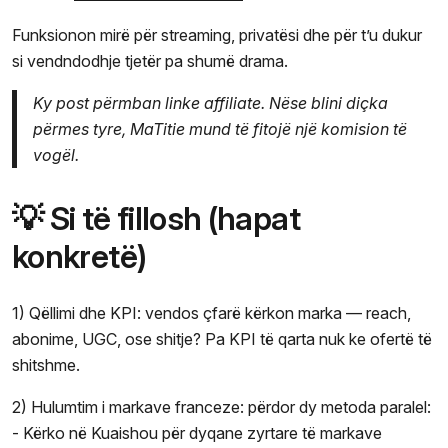
Funksionon mirë për streaming, privatësi dhe për t’u dukur
si vendndodhje tjetër pa shumë drama.
Ky post përmban linke affiliate. Nëse blini diçka
përmes tyre, MaTitie mund të fitojë një komision të
vogël.
💡 Si të fillosh (hapat
konkretë)
1) Qëllimi dhe KPI: vendos çfarë kërkon marka — reach,
abonime, UGC, ose shitje? Pa KPI të qarta nuk ke ofertë të
shitshme.
2) Hulumtim i markave franceze: përdor dy metoda paralel:
- Kërko në Kuaishou për dyqane zyrtare të markave