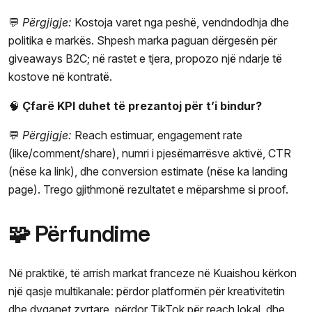
💬
Përgjigje:
Kostoja varet nga peshë, vendndodhja dhe
politika e markës. Shpesh marka paguan dërgesën për
giveaways B2C; në rastet e tjera, propozo një ndarje të
kostove në kontratë.
🧠
Çfarë KPI duhet të prezantoj për t’i bindur?
💬
Përgjigje:
Reach estimuar, engagement rate
(like/comment/share), numri i pjesëmarrësve aktivë, CTR
(nëse ka link), dhe conversion estimate (nëse ka landing
page). Trego gjithmonë rezultatet e mëparshme si proof.
🧩 Përfundime
Në praktikë, të arrish markat franceze në Kuaishou kërkon
një qasje multikanale: përdor platformën për kreativitetin
dhe dyqanet zyrtare, përdor TikTok për reach lokal, dhe