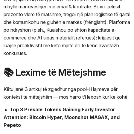
mbylle marrëveshjen me email & kontratë. Boxi i çelësit:
prezento vlerë të matshme, tregoi një plan logjistike të qartë
dhe komunikohu në gjuhën e markës (frëngjisht). Platforma
po ndryshon (p.sh., Kuaishou po shton kapacitete e-
commerce dhe AI sipas materialit referues); krijuesit që
luajnë proaktivisht me këto mjete do të kenë avantazh
konkurues.
📚 Lexime të Mëtejshme
Këtu janë 3 artikuj të zgjedhur nga pool-i i lajmeve për
kontekst të mëtejshëm — mos harro t’i lexosh kur ke kohë:
🔸
Top 3 Presale Tokens Gaining Early Investor
Attention: Bitcoin Hyper, Moonshot MAGAX, and
Pepeto