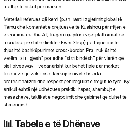
rrudhje të riskut për markën.
Materiali referues që kemi (p.sh. rasti i zgjerimit global të
Temu dhe komentet e drejtuesve të Kuaishou për rritjen e
e-commerce dhe AI) tregon një pikë kyçe: platformat që
mundësojnë shitje direkte (Kwai Shop) po bëjnë më të
thjeshtë bashkëpunimet cross-border. Pra, nuk është
vetëm “si t’i gjesh” por edhe “si t’i bindësh” për vlerën që
sjell giveaway—veçanërisht kur bëhet fjalë për markat
franceze që zakonisht kërkojnë nivele të larta
profesionalizmi dhe respekt për rregullat e tregut të tyre. Ky
artikull është një udhëzues praktik: hapat, shembujt e
mesazheve, taktikat e negociimit dhe gabimet që duhet të
shmangësh.
📊 Tabela e të Dhënave