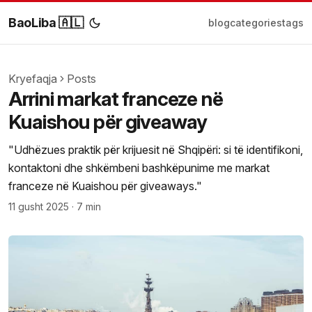
BaoLiba 🇦🇱
blog
categories
tags
Kryefaqja
Posts
Arrini markat franceze në
Kuaishou për giveaway
"Udhëzues praktik për krijuesit në Shqipëri: si të identifikoni,
kontaktoni dhe shkëmbeni bashkëpunime me markat
franceze në Kuaishou për giveaways."
11 gusht 2025
·
7 min