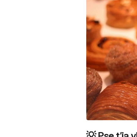
💡 Pse t’ia