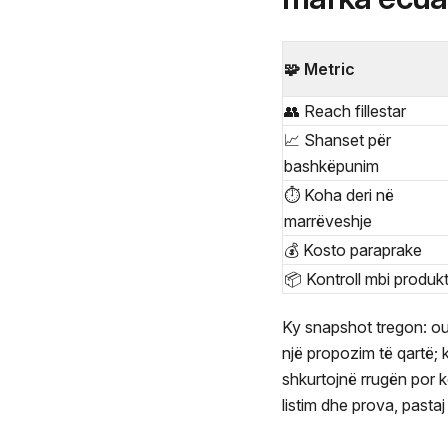
🧩 Metric
👥 Reach fillestar
📈 Shanset për
bashkëpunim
⏱️ Koha deri në
marrëveshje
💰 Kosto paraprake
📦 Kontroll mbi produkt
Ky snapshot tregon: out
një propozim të qartë;
shkurtojnë rrugën por 
listim dhe prova, pastaj