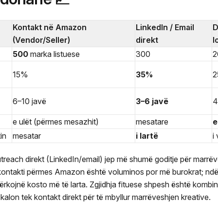
Kontakt në Amazon
LinkedIn / Email
D
(Vendor/Seller)
direkt
l
500
marka listuese
300
2
15%
35%
6–10 javë
3–6 javë
4
e ulët (përmes mesazhit)
mesatare
e
in
mesatar
i lartë
i
reach direkt (LinkedIn/email) jep më shumë goditje për marrëve
 kontakti përmes Amazon është voluminos por më burokrat; ndër
kërkojnë kosto më të larta. Zgjidhja fituese shpesh është kombi
 kalon tek kontakt direkt për të mbyllur marrëveshjen kreative.