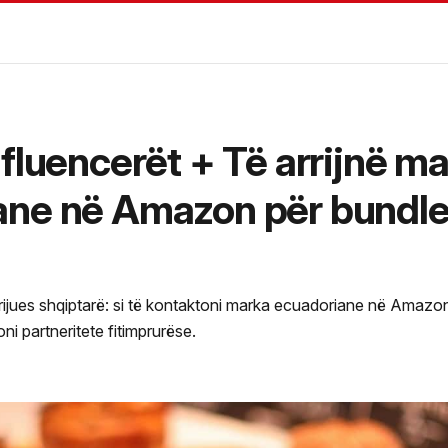
nfluencerët + Të arrijnë m
ane në Amazon për bundl
rijues shqiptarë: si të kontaktoni marka ecuadoriane në Amazon
ni partneritete fitimprurëse.