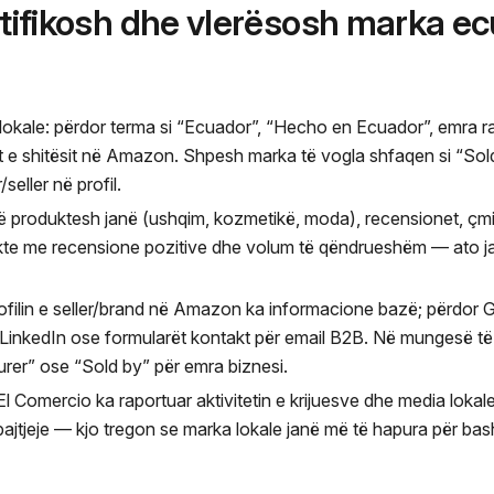
entifikosh dhe vlerësosh marka e
lokale: përdor terma si “Ecuador”, “Hecho en Ecuador”, emra ra
at e shitësit në Amazon. Shpesh marka të vogla shfaqen si “So
eller në profil.
arë produktesh janë (ushqim, kozmetikë, moda), recensionet, ç
kte me recensione pozitive dhe volum të qëndrueshëm — ato jan
rofilin e seller/brand në Amazon ka informacione bazë; përdor 
LinkedIn ose formularët kontakt për email B2B. Në mungesë të n
r” ose “Sold by” për emra biznesi.
El Comercio ka raportuar aktivitetin e krijuesve dhe media lokal
ajtjeje — kjo tregon se marka lokale janë më të hapura për bas