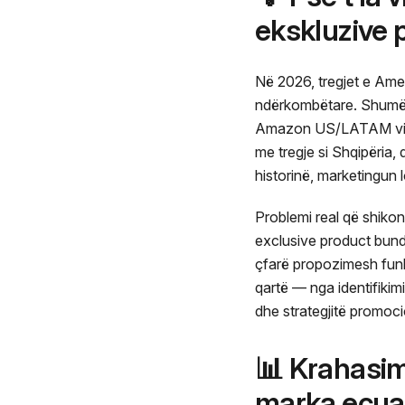
ekskluzive p
Në 2026, tregjet e Amer
ndërkombëtare. Shumë
Amazon US/LATAM via di
me tregje si Shqipëria,
historinë, marketingun 
Problemi real që shik
exclusive product bundle
çfarë propozimesh funks
qartë — nga identifiki
dhe strategjitë promocio
📊 Krahasim
marka ecua