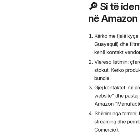
🔎 Si të id
në Amazon
Kërko me fjalë kyçe 
Guayaquil) dhe filtr
kenë kontakt vendor/s
Vlerëso listimin: çf
stokut. Kërko produ
bundle.
Gjej kontaktet: në p
website” dhe pastaj 
Amazon “Manufacture
Shënim nga terreni: 
streaming dhe përmb
Comercio).