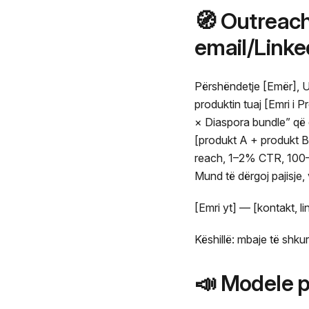
🧭 Outreach
email/Linke
Përshëndetje [Emër], Un
produktin tuaj [Emri i
× Diaspora bundle” që 
[produkt A + produkt B]
reach, 1–2% CTR, 100–30
Mund të dërgoj pajisje,
[Emri yt] — [kontakt, li
Këshillë: mbaje të shku
📣 Modele p