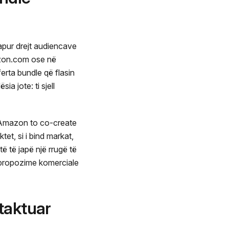
hapur drejt audiencave
zon.com ose në
rta bundle që flasin
 jote: ti sjell
 Amazon to co-create
et, si i bind markat,
ë të japë një rrugë të
 propozime komerciale
taktuar