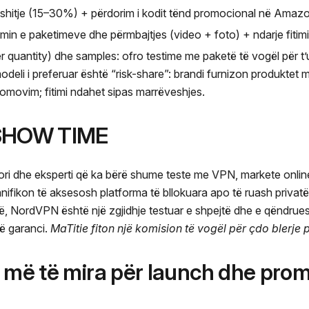
shitje (15–30%) + përdorim i kodit tënd promocional në Amazo
jimin e paketimeve dhe përmbajtjes (video + foto) + ndarje fitim
quantity) dhe samples: ofro testime me paketë të vogël për t
modeli i preferuar është “risk-share”: brandi furnizon produktet
romovim; fitimi ndahet sipas marrëveshjes.
 SHOW TIME
ri dhe eksperti që ka bërë shume teste me VPN, markete onli
anifikon të aksesosh platforma të bllokuara apo të ruash privat
, NordVPN është një zgjidhje testuar e shpejtë dhe e qëndru
ë garanci.
MaTitie fiton një komision të vogël për çdo blerje p
t më të mira për launch dhe pro