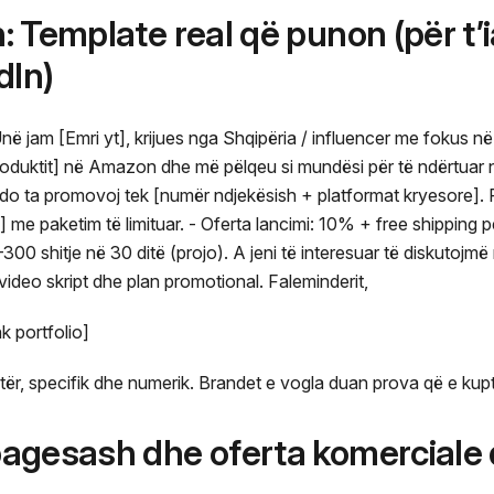
: Template real që punon (për t’
dIn)
ë jam [Emri yt], krijues nga Shqipëria / influencer me fokus n
 Produktit] në Amazon dhe më pëlqeu si mundësi për të ndërtuar
do ta promovoj tek [numër ndjekësish + platformat kryesore]. 
 me paketim të limituar. - Oferta lancimi: 10% + free shipping pë
0 shitje në 30 ditë (projo). A jeni të interesuar të diskutojmë 
 video skript dhe plan promotional. Faleminderit,
nk portfolio]
rtër, specifik dhe numerik. Brandet e vogla duan prova që e kup
agesash dhe oferta komerciale