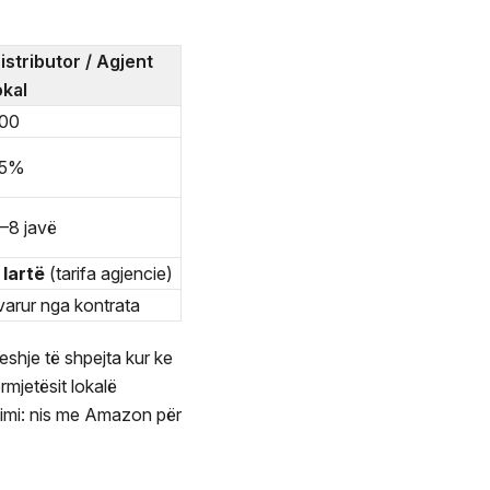
istributor / Agjent
okal
00
25%
–8 javë
 lartë
(tarifa agjencie)
 varur nga kontrata
shje të shpejta kur ke
mjetësit lokalë
nimi: nis me Amazon për