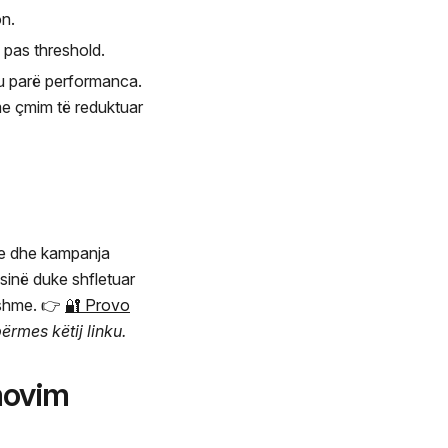
n.
i pas threshold.
’u parë performanca.
 me çmim të reduktuar
ne dhe kampanja
ësinë duke shfletuar
eshme. 👉
🔐 Provo
ërmes këtij linku.
movim