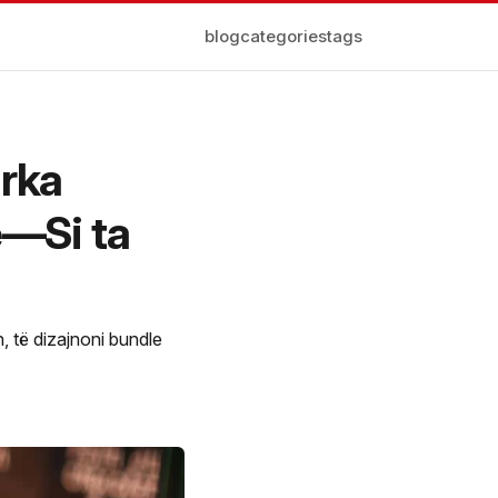
blog
categories
tags
arka
e—Si ta
, të dizajnoni bundle