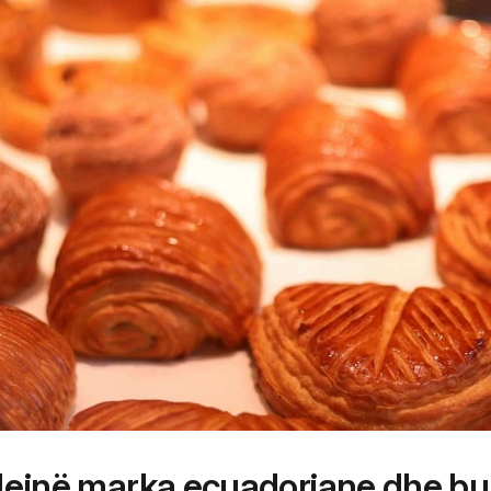
 vlejnë marka ecuadoriane dhe b