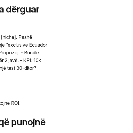
ia dërguar
ë [niche]. Pashë
 një “exclusive Ecuador
Propozoj: - Bundle:
r 2 javë. - KPI: 10k
një test 30-ditor?
tojnë ROI.
 që punojnë