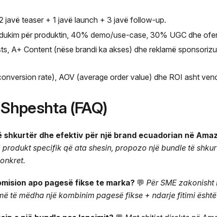
t: 2 javë teaser + 1 javë launch + 3 javë follow-up.
dukim për produktin, 40% demo/use-case, 30% UGC dhe ofertë
s, A+ Content (nëse brandi ka akses) dhe reklamë sponsoriz
onversion rate), AOV (average order value) dhe ROI asht vendi
ë Shpeshta (FAQ)
të shkurtër dhe efektiv për një brand ecuadorian në Ama
produkt specifik që ata shesin, propozo një bundle të shkur
onkret.
komision apo pagesë fikse te marka?
💬
Për SME zakonisht
 të mëdha një kombinim pagesë fikse + ndarje fitimi është