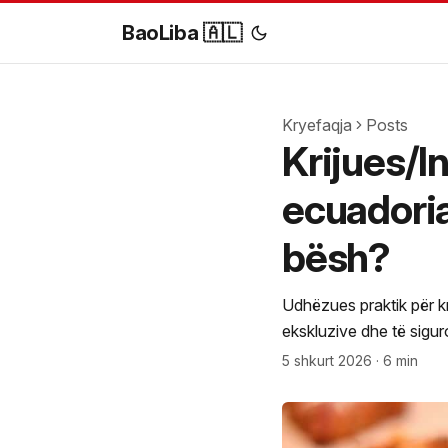
BaoLiba 🇦🇱
Kryefaqja
Posts
Krijues/I
ecuadori
bësh?
Udhëzues praktik për k
ekskluzive dhe të siguro
5 shkurt 2026
·
6 min