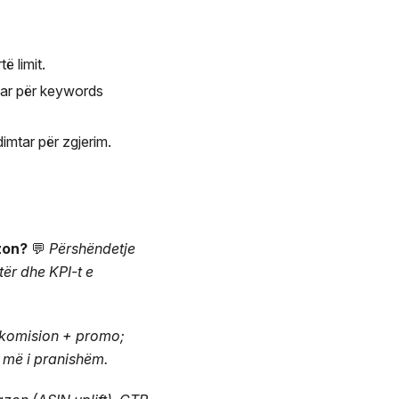
 limit.
uar për keywords
mtar për zgjerim.
zon?
💬
Përshëndetje
tër dhe KPI-t e
 komision + promo;
 më i pranishëm.