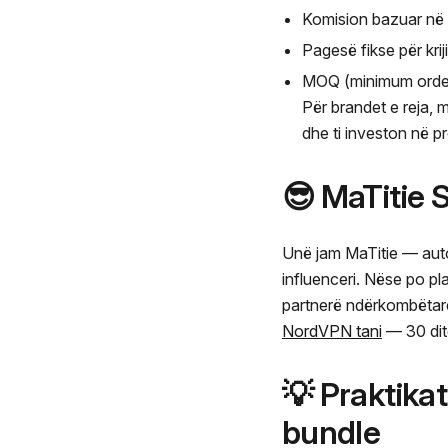
Komision bazuar në 
Pagesë fikse për kri
MOQ (minimum order 
Për brandet e reja, 
dhe ti investon në p
😎 MaTitie
Unë jam MaTitie — auto
influenceri. Nëse po pl
partnerë ndërkombëtarë
NordVPN tani
— 30 dit
💡 Praktika
bundle