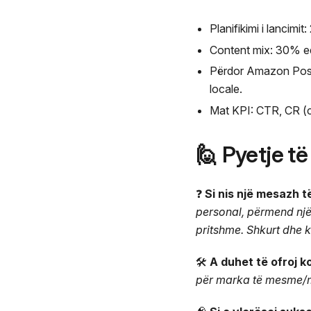
Planifikimi i lancimi
Content mix: 30% e
Përdor Amazon Post
locale.
Mat KPI: CTR, CR (c
🙋 Pyetje t
❓
Si nis një mesazh 
personal, përmend një 
pritshme. Shkurt dhe k
🛠️
A duhet të ofroj 
për marka të mesme/më