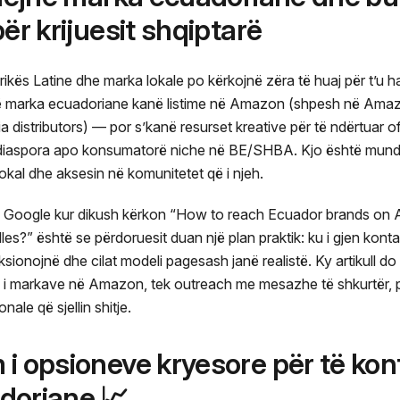
ër krijuesit shqiptarë
ikës Latine dhe marka lokale po kërkojnë zëra të huaj për t’u 
 marka ecuadoriane kanë listime në Amazon (shpesh në Ama
stributors) — por s’kanë resurset kreative për të ndërtuar ofe
 diaspora apo konsumatorë niche në BE/SHBA. Kjo është mundësia
lokal dhe aksesin në komunitetet që i njeh.
on Google kur dikush kërkon “How to reach Ecuador brands on
s?” është se përdoruesit duan një plan praktik: ku i gjen kontakt
ionojnë dhe cilat modeli pagesash janë realistë. Ky artikull do t
mi i markave në Amazon, tek outreach me mesazhe të shkurtër,
nale që sjellin shitje.
 i opsioneve kryesore për të kon
doriane 📈