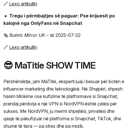
🔗
Lexo artikullin
🔸
Tregu i përmbajtjes së paguar: Pse krijuesit po
kalojnë nga OnlyFans në Snapchat
🗞️ Burimi:
Mirror UK
– 📅 2025-07-22
🔗
Lexo artikullin
😎 MaTitie SHOW TIME
Përshëndetje, jam MaTitie, eksperti juaj i besuar për botën e
influencer marketing dhe teknologjisë. Në Shqipëri, shpesh
hasim bllokime ose kufizime të platformave si Snapchat,
prandaj përdorja e një VPN si NordVPN është çelësi për
sukses. Me NordVPN, ju merrni shpejtësi, privatësi dhe
qasje të pakufizuar në platforma si Snapchat, TikTok, dhe
shumë të tjera — pa stres dhe pa rrezik.