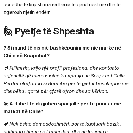
por edhe të krijosh marrëdhënie të qëndrueshme dhe të
zgjerosh rrjetin endërr.
🙋 Pyetje të Shpeshta
❓
Si mund të nis një bashkëpunim me një markë në
Chile në Snapchat?
💬
Fillimisht, krijo një profil profesional dhe kontakto
agjencitë që menaxhojnë kampanja në Snapchat Chile.
Përdor platforma si BaoLiba për të gjetur bashkëpunime
dhe bëhu i qartë për çfarë ofron dhe sa kërkon.
🛠️
A duhet të di gjuhën spanjolle për të punuar me
markat në Chile?
💬
Nuk është domosdoshmëri, por të kuptuarit bazik i
ndihmon shumë në komunikim dhe në krijimin e