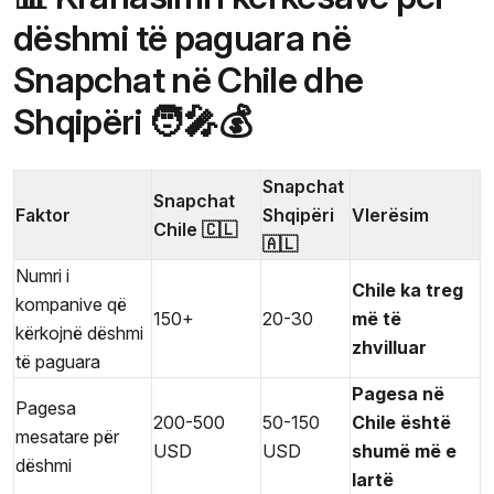
dëshmi të paguara në
Snapchat në Chile dhe
Shqipëri 🧑‍🎤💰
Snapchat
Snapchat
Faktor
Shqipëri
Vlerësim
Chile 🇨🇱
🇦🇱
Numri i
Chile ka treg
kompanive që
150+
20-30
më të
kërkojnë dëshmi
zhvilluar
të paguara
Pagesa në
Pagesa
200-500
50-150
Chile është
mesatare për
USD
USD
shumë më e
dëshmi
lartë