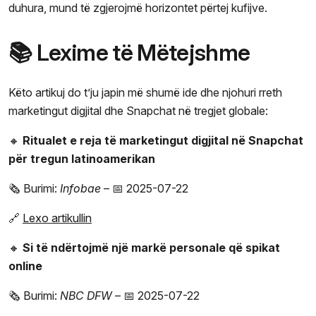
duhura, mund të zgjerojmë horizontet përtej kufijve.
📚 Lexime të Mëtejshme
Këto artikuj do t’ju japin më shumë ide dhe njohuri rreth
marketingut digjital dhe Snapchat në tregjet globale:
🔸
Ritualet e reja të marketingut digjital në Snapchat
për tregun latinoamerikan
🗞️ Burimi:
Infobae
– 📅 2025-07-22
🔗
Lexo artikullin
🔸
Si të ndërtojmë një markë personale që spikat
online
🗞️ Burimi:
NBC DFW
– 📅 2025-07-22