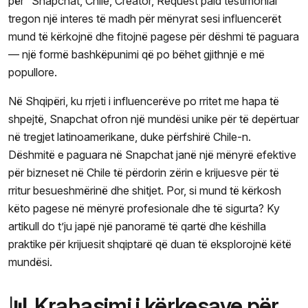
për “Snapchat, Chile, Creator, Request paid testimonial”
tregon një interes të madh për mënyrat sesi influencerët
mund të kërkojnë dhe fitojnë pagese për dëshmi të paguara
— një formë bashkëpunimi që po bëhet gjithnjë e më
popullore.
Në Shqipëri, ku rrjeti i influencerëve po rritet me hapa të
shpejtë, Snapchat ofron një mundësi unike për të depërtuar
në tregjet latinoamerikane, duke përfshirë Chile-n.
Dëshmitë e paguara në Snapchat janë një mënyrë efektive
për bizneset në Chile të përdorin zërin e krijuesve për të
rritur besueshmërinë dhe shitjet. Por, si mund të kërkosh
këto pagese në mënyrë profesionale dhe të sigurta? Ky
artikull do t’ju japë një panoramë të qartë dhe këshilla
praktike për krijuesit shqiptarë që duan të eksplorojnë këtë
mundësi.
📊 Krahasimi i kërkesave për