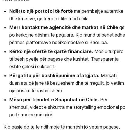
Ndërto një portofol të fortë
me përmbajtje autentike
dhe kreative, që tregon stilin tënd unik.
Merr kontakt me agjencitë dhe markat në Chile
që
po kërkojnë dëshmi të paguara. Kjo mund të bëhet edhe
përmes platformave ndërkombëtare si BaoLiba.
Kërko një ofertë të qartë financiare.
Mos u turpëro
të bësh pyetje për pagese dhe kushtet. Transparenta
është çelësi i suksesit.
Përgatitu për bashkëpunime afatgjata.
Markat i
duan ata që janë të besueshëm dhe të rregullt, jo vetëm
një postim të rastësishëm.
Mëso për trendet e Snapchat në Chile.
Për
shembull, videot e shkurtra me storytelling emocional po
performojnë më mirë.
Kjo qasje do të të ndihmojë të marrësh jo vetëm pagese,