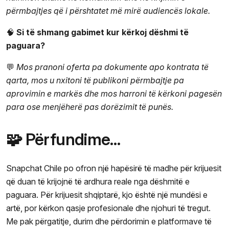
përmbajtjes që i përshtatet më mirë audiencës lokale.
🧠
Si të shmang gabimet kur kërkoj dëshmi të
paguara?
💬
Mos pranoni oferta pa dokumente apo kontrata të
qarta, mos u nxitoni të publikoni përmbajtje pa
aprovimin e markës dhe mos harroni të kërkoni pagesën
para ose menjëherë pas dorëzimit të punës.
🧩 Përfundime…
Snapchat Chile po ofron një hapësirë të madhe për krijuesit
që duan të krijojnë të ardhura reale nga dëshmitë e
paguara. Për krijuesit shqiptarë, kjo është një mundësi e
artë, por kërkon qasje profesionale dhe njohuri të tregut.
Me pak përgatitje, durim dhe përdorimin e platformave të