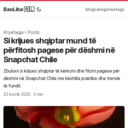
BaoLiba 🇦🇱
blog
categories
tags
Kryefaqja
Posts
Si krijues shqiptar mund të
përfitosh pagese për dëshmi në
Snapchat Chile
Zbuloni si krijues shqiptar të kërkoni dhe fitoni pagese për
dëshmi në Snapchat Chile me këshilla praktike dhe trende
të fundit.
23 korrik 2025
·
5 min