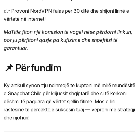
👉
Provoni NordVPN falas për 30 ditë
dhe shijoni lirinë e
vërtetë në internet!
MaTitie fiton një komision të vogël nëse përdorni linkun,
por ju përfitoni qasje pa kufizime dhe shpejtësi të
garantuar.
📌 Përfundim
Ky artikull synon t’ju ndihmojë të kuptoni më mirë mundësitë
e Snapchat Chile për krijuesit shqiptarë dhe si të kërkoni
dëshmi të paguara që vërtet sjellin fitime. Mos e lini
rastësinë të përcaktojë suksesin tuaj — veproni me strategji
dhe njohuri!