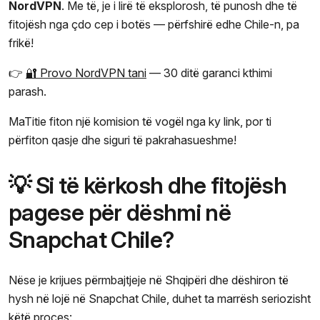
NordVPN
. Me të, je i lirë të eksplorosh, të punosh dhe të
fitojësh nga çdo cep i botës — përfshirë edhe Chile-n, pa
frikë!
👉
🔐 Provo NordVPN tani
— 30 ditë garanci kthimi
parash.
MaTitie fiton një komision të vogël nga ky link, por ti
përfiton qasje dhe siguri të pakrahasueshme!
💡 Si të kërkosh dhe fitojësh
pagese për dëshmi në
Snapchat Chile?
Nëse je krijues përmbajtjeje në Shqipëri dhe dëshiron të
hysh në lojë në Snapchat Chile, duhet ta marrësh seriozisht
këtë proces: