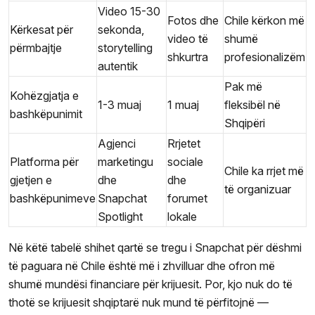
Video 15-30
Fotos dhe
Chile kërkon më
Kërkesat për
sekonda,
video të
shumë
përmbajtje
storytelling
shkurtra
profesionalizëm
autentik
Pak më
Kohëzgjatja e
1-3 muaj
1 muaj
fleksibël në
bashkëpunimit
Shqipëri
Agjenci
Rrjetet
Platforma për
marketingu
sociale
Chile ka rrjet më
gjetjen e
dhe
dhe
të organizuar
bashkëpunimeve
Snapchat
forumet
Spotlight
lokale
Në këtë tabelë shihet qartë se tregu i Snapchat për dëshmi
të paguara në Chile është më i zhvilluar dhe ofron më
shumë mundësi financiare për krijuesit. Por, kjo nuk do të
thotë se krijuesit shqiptarë nuk mund të përfitojnë —