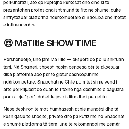
përkundrazi, ato që kuptojnë kërkesat dhe dinë si të
prezantohen profesionalisht mund të fitojnë shumë, duke
shfrytëzuar platforma ndërkombëtare si BaoLiba dhe rrjetet
e influencerëve.
😎 MaTitie SHOW TIME
Përshëndetje, unë jam MaTitie — eksperti që po ju shkruan
tani. Në Shqipëri, shpesh hasim pengesa për të aksesuar
disa platforma apo për të gjetur bashkëpunime
ndërkombëtare. Snapchat në Chile po rritet si një vend i
artë për krijuesit që duan të fitojnë nga dëshmitë e paguara,
por ka një “por”: duhet të jesh i ditur dhe i përgatitur.
Nëse dëshiron të mos humbasësh asnjë mundësi dhe të
kesh qasje të shpejtë, private dhe pa kufizime në Snapchat
e shumë platforma të tjera, unë të rekomandoj me zemër