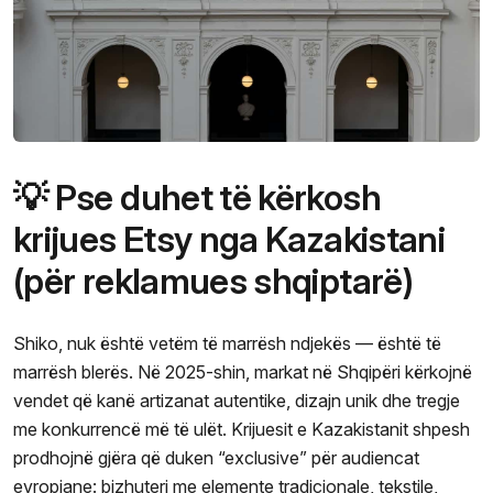
💡 Pse duhet të kërkosh
krijues Etsy nga Kazakistani
(për reklamues shqiptarë)
Shiko, nuk është vetëm të marrësh ndjekës — është të
marrësh blerës. Në 2025-shin, markat në Shqipëri kërkojnë
vendet që kanë artizanat autentike, dizajn unik dhe tregje
me konkurrencë më të ulët. Krijuesit e Kazakistanit shpesh
prodhojnë gjëra që duken “exclusive” për audiencat
evropiane: bizhuteri me elemente tradicionale, tekstile,