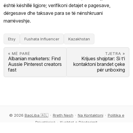
është këshillë ligjore; verifikoni detajet e pagesave,
dërgesave dhe taksave para se të nënshkruani
marrëveshje.
Etsy
Fushata Influencer
Kazakhstan
« MË PARË
TJETRA »
Albanian marketers: Find
Krijues shqiptar: Si t’i
Aussie Pinterest creators
kontaktoni brandet çeke
fast
për unboxing
© 2026
BaoLiba 🇦🇱
·
Rreth Nesh
·
Na Kontaktoni
·
Politika e
Privatësisë
·
Kushtet e Përdorimit