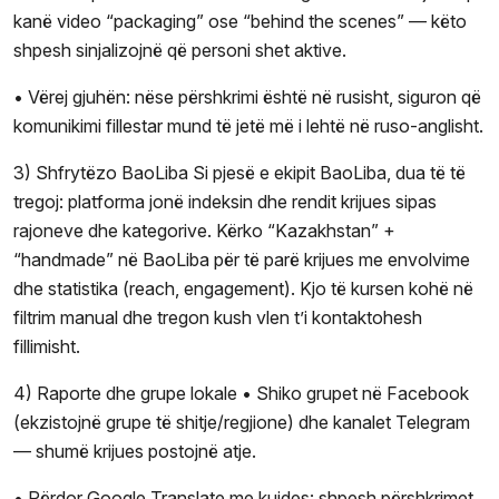
kanë video “packaging” ose “behind the scenes” — këto
shpesh sinjalizojnë që personi shet aktive.
• Vërej gjuhën: nëse përshkrimi është në rusisht, siguron që
komunikimi fillestar mund të jetë më i lehtë në ruso-anglisht.
3) Shfrytëzo BaoLiba Si pjesë e ekipit BaoLiba, dua të të
tregoj: platforma jonë indeksin dhe rendit krijues sipas
rajoneve dhe kategorive. Kërko “Kazakhstan” +
“handmade” në BaoLiba për të parë krijues me envolvime
dhe statistika (reach, engagement). Kjo të kursen kohë në
filtrim manual dhe tregon kush vlen t’i kontaktohesh
fillimisht.
4) Raporte dhe grupe lokale • Shiko grupet në Facebook
(ekzistojnë grupe të shitje/regjione) dhe kanalet Telegram
— shumë krijues postojnë atje.
• Përdor Google Translate me kujdes: shpesh përshkrimet