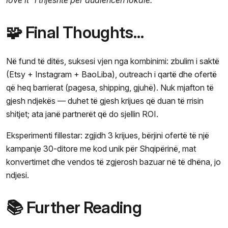
🧩 Final Thoughts…
Në fund të ditës, suksesi vjen nga kombinimi: zbulim i saktë
(Etsy + Instagram + BaoLiba), outreach i qartë dhe ofertë
që heq barrierat (pagesa, shipping, gjuhë). Nuk mjafton të
gjesh ndjekës — duhet të gjesh krijues që duan të rrisin
shitjet; ata janë partnerët që do sjellin ROI.
Eksperimenti fillestar: zgjidh 3 krijues, bërjini ofertë të një
kampanje 30-ditore me kod unik për Shqipërinë, mat
konvertimet dhe vendos të zgjerosh bazuar në të dhëna, jo
ndjesi.
📚 Further Reading