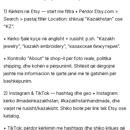
1) Kërkimi në Etsy — start me filtra • Përdor Etsy.com >
Search > pastaj filtër Location: shkruaj “Kazakhstan” ose
“KZ”.
• Kërko fjalë kyçe në anglisht + rusisht: p.sh. “Kazakh
jewelry”, “kazakh embroidery”, “казахская бижутерия”.
• Kontrollo “About” të shop-it për foto reale, politika
shipping, dhe kohën e përpunimit. Shitësit që dërgojnë
jashtë me informacion të qartë janë më të gatshëm për
bashkëpunim.
2) Instagram & TikTok — hashtag dhe geo • Instagram:
kërko #madeinkazakhstan, #kazakhstanhandmade, dhe
varjet në rusisht/kazakisht. Shiko biotë për link tek Etsy ose
katalog.
• TikTok: përdor kërkimin me hashtags dhe shiko krijues që