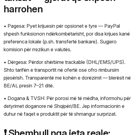
harrohen
• Pagesa: Pyet krijuesin për opsionet e tyre — PayPal
shpesh funksionon ndërkombëtarisht, por disa krijues kanë
preferenca lokale (p.sh. transfertë bankare). Sugjero
komision për rrezikun e valutës.
• Dërgesa: Përdor shërbime trackable (DHL/EMS/UPS).
Shto tarifën e transportit në ofertë ose ofro rimbursim
pjesërish. Transparentë me kohën e dorëzimit — blerësit në
BE/AL presin 7–21 ditë.
• Dogana & TVSH: Për porosi më të mëdha, informohu për
detyrimet doganore në Shqipëri/BE. Jep informacionin e
duhur në faqet e produktit për të shmangur surprizat.
❗ Shembull nga jeta reale: