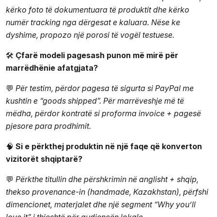
kërko foto të dokumentuara të produktit dhe kërko
numër tracking nga dërgesat e kaluara. Nëse ke
dyshime, propozo një porosi të vogël testuese.
🛠️
Çfarë modeli pagesash punon më mirë për
marrëdhënie afatgjata?
💬
Për testim, përdor pagesa të sigurta si PayPal me
kushtin e “goods shipped”. Për marrëveshje më të
mëdha, përdor kontratë si proforma invoice + pagesë
pjesore para prodhimit.
🧠
Si e përkthej produktin në një faqe që konverton
vizitorët shqiptarë?
💬
Përkthe titullin dhe përshkrimin në anglisht + shqip,
thekso provenance-in (handmade, Kazakhstan), përfshi
dimencionet, materjalet dhe një segment “Why you’ll
love it” i thjeshtë për audiencën lokale.