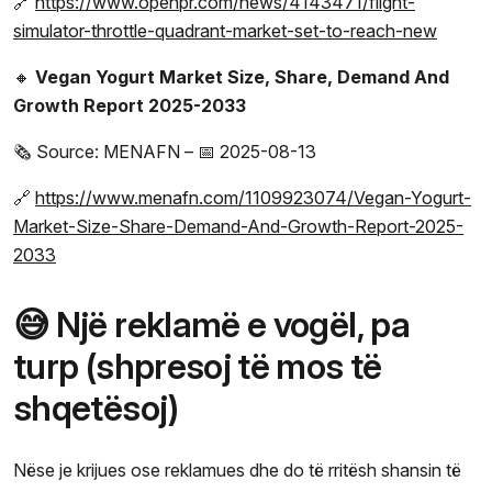
🔗
https://www.openpr.com/news/4143471/flight-
simulator-throttle-quadrant-market-set-to-reach-new
🔸
Vegan Yogurt Market Size, Share, Demand And
Growth Report 2025-2033
🗞️ Source: MENAFN – 📅 2025-08-13
🔗
https://www.menafn.com/1109923074/Vegan-Yogurt-
Market-Size-Share-Demand-And-Growth-Report-2025-
2033
😅 Një reklamë e vogël, pa
turp (shpresoj të mos të
shqetësoj)
Nëse je krijues ose reklamues dhe do të rritësh shansin të