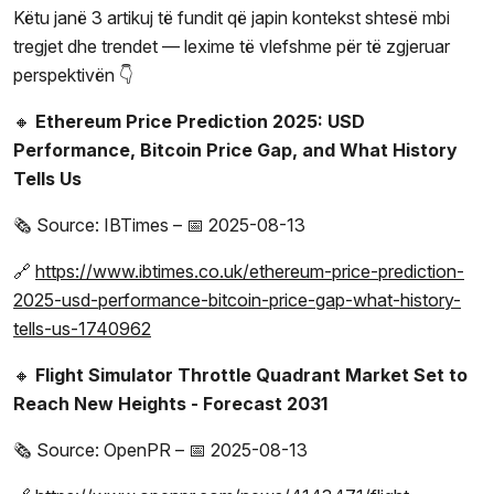
Këtu janë 3 artikuj të fundit që japin kontekst shtesë mbi
tregjet dhe trendet — lexime të vlefshme për të zgjeruar
perspektivën 👇
🔸
Ethereum Price Prediction 2025: USD
Performance, Bitcoin Price Gap, and What History
Tells Us
🗞️ Source: IBTimes – 📅 2025-08-13
🔗
https://www.ibtimes.co.uk/ethereum-price-prediction-
2025-usd-performance-bitcoin-price-gap-what-history-
tells-us-1740962
🔸
Flight Simulator Throttle Quadrant Market Set to
Reach New Heights - Forecast 2031
🗞️ Source: OpenPR – 📅 2025-08-13