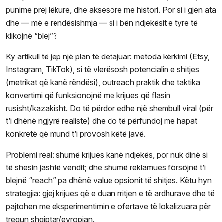
punime prej lëkure, dhe aksesore me histori. Por si i gjen ata
dhe — më e rëndësishmja — si i bën ndjekësit e tyre të
klikojnë “blej”?
Ky artikull të jep një plan të detajuar: metoda kërkimi (Etsy,
Instagram, TikTok), si të vlerësosh potencialin e shitjes
(metrikat që kanë rëndësi), outreach praktik dhe taktika
konvertimi që funksionojnë me krijues që flasin
rusisht/kazakisht. Do të përdor edhe një shembull viral (për
t’i dhënë ngjyrë realiste) dhe do të përfundoj me hapat
konkretë që mund t’i provosh këtë javë.
Problemi real: shumë krijues kanë ndjekës, por nuk dinë si
të shesin jashtë vendit; dhe shumë reklamues försöjnë t’i
blejnë “reach” pa dhënë value opsionit të shitjes. Këtu hyn
strategjia: gjej krijues që e duan rritjen e të ardhurave dhe të
pajtohen me eksperimentimin e ofertave të lokalizuara për
tregun shqiptar/evropian.