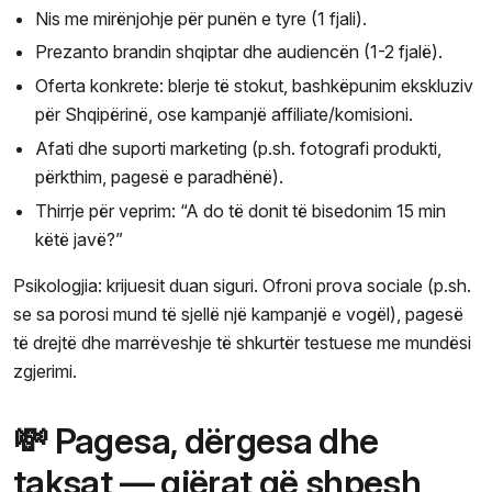
Nis me mirënjohje për punën e tyre (1 fjali).
Prezanto brandin shqiptar dhe audiencën (1-2 fjalë).
Oferta konkrete: blerje të stokut, bashkëpunim ekskluziv
për Shqipërinë, ose kampanjë affiliate/komisioni.
Afati dhe suporti marketing (p.sh. fotografi produkti,
përkthim, pagesë e paradhënë).
Thirrje për veprim: “A do të donit të bisedonim 15 min
këtë javë?”
Psikologjia: krijuesit duan siguri. Ofroni prova sociale (p.sh.
se sa porosi mund të sjellë një kampanjë e vogël), pagesë
të drejtë dhe marrëveshje të shkurtër testuese me mundësi
zgjerimi.
💸 Pagesa, dërgesa dhe
taksat — gjërat që shpesh