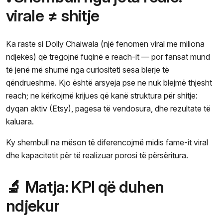
virale ≠ shitje
Ka raste si Dolly Chaiwala (një fenomen viral me miliona
ndjekës) që tregojnë fuqinë e reach-it — por fansat mund
të jenë më shumë nga curiositeti sesa blerje të
qëndrueshme. Kjo është arsyeja pse ne nuk blejmë thjesht
reach; ne kërkojmë krijues që kanë struktura për shitje:
dyqan aktiv (Etsy), pagesa të vendosura, dhe rezultate të
kaluara.
Ky shembull na mëson të diferencojmë midis fame-it viral
dhe kapacitetit për të realizuar porosi të përsëritura.
🔬 Matja: KPI që duhen
ndjekur