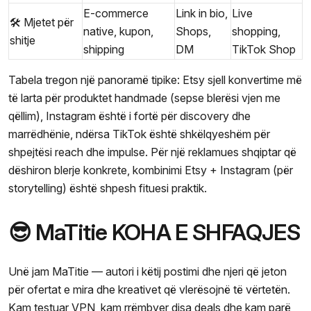
E-commerce
Link in bio,
Live
🛠️ Mjetet për
native, kupon,
Shops,
shopping,
shitje
shipping
DM
TikTok Shop
Tabela tregon një panoramë tipike: Etsy sjell konvertime më
të larta për produktet handmade (sepse blerësi vjen me
qëllim), Instagram është i fortë për discovery dhe
marrëdhënie, ndërsa TikTok është shkëlqyeshëm për
shpejtësi reach dhe impulse. Për një reklamues shqiptar që
dëshiron blerje konkrete, kombinimi Etsy + Instagram (për
storytelling) është shpesh fituesi praktik.
😎 MaTitie KOHA E SHFAQJES
Unë jam MaTitie — autori i këtij postimi dhe njeri që jeton
për ofertat e mira dhe kreativet që vlerësojnë të vërtetën.
Kam testuar VPN, kam rrëmbyer disa deals dhe kam parë