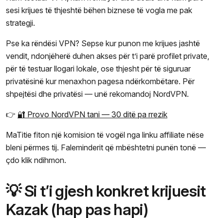
sesi krijues të thjeshtë bëhen biznese të vogla me pak
strategji.
Pse ka rëndësi VPN? Sepse kur punon me krijues jashtë
vendit, ndonjëherë duhen akses për t’i parë profilet private,
për të testuar llogari lokale, ose thjesht për të siguruar
privatësinë kur menaxhon pagesa ndërkombëtare. Për
shpejtësi dhe privatësi — unë rekomandoj NordVPN.
👉
🔐 Provo NordVPN tani — 30 ditë pa rrezik
MaTitie fiton një komision të vogël nga linku affiliate nëse
bleni përmes tij. Faleminderit që mbështetni punën tonë —
çdo klik ndihmon.
💡 Si t’i gjesh konkret krijuesit
Kazak (hap pas hapi)