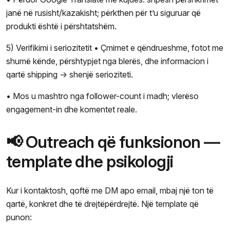
janë në rusisht/kazakisht; përkthen për t’u siguruar që
produkti është i përshtatshëm.
5) Verifikimi i seriozitetit • Çmimet e qëndrueshme, fotot me
shumë kënde, përshtypjet nga blerës, dhe informacion i
qartë shipping → shenjë serioziteti.
• Mos u mashtro nga follower-count i madh; vlerëso
engagement-in dhe komentet reale.
📢 Outreach që funksionon —
template dhe psikologji
Kur i kontaktosh, qoftë me DM apo email, mbaj një ton të
qartë, konkret dhe të drejtëpërdrejtë. Një template që
punon: