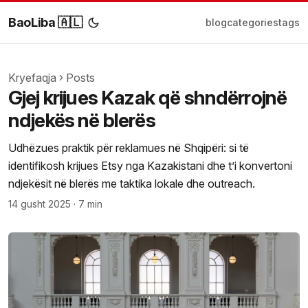
BaoLiba 🇦🇱
blog
categories
tags
Kryefaqja
Posts
Gjej krijues Kazak që shndërrojnë
ndjekës në blerës
Udhëzues praktik për reklamues në Shqipëri: si të
identifikosh krijues Etsy nga Kazakistani dhe t’i konvertoni
ndjekësit në blerës me taktika lokale dhe outreach.
14 gusht 2025
·
7 min