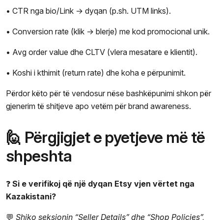
• CTR nga bio/Link → dyqan (p.sh. UTM links).
• Conversion rate (klik → blerje) me kod promocional unik.
• Avg order value dhe CLTV (vlera mesatare e klientit).
• Koshi i kthimit (return rate) dhe koha e përpunimit.
Përdor këto për të vendosur nëse bashkëpunimi shkon për
gjenerim të shitjeve apo vetëm për brand awareness.
🙋 Përgjigjet e pyetjeve më të
shpeshta
❓
Si e verifikoj që një dyqan Etsy vjen vërtet nga
Kazakistani?
💬
Shiko seksionin “Seller Details” dhe “Shop Policies”,