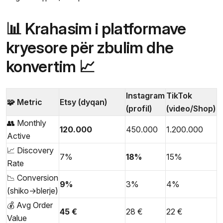
📊 Krahasim i platformave
kryesore për zbulim dhe
konvertim 📈
Instagram
TikTok
🧩 Metric
Etsy (dyqan)
(profil)
(video/Shop)
👥 Monthly
120.000
450.000
1.200.000
Active
📈 Discovery
7%
18%
15%
Rate
📉 Conversion
9%
3%
4%
(shiko→blerje)
💰 Avg Order
45 €
28 €
22 €
Value