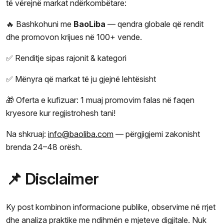
të vërejnë markat ndërkombëtare:
🔥 Bashkohuni me
BaoLiba
— qendra globale që rendit
dhe promovon krijues në 100+ vende.
✅ Renditje sipas rajonit & kategori
✅ Mënyra që markat të ju gjejnë lehtësisht
🎁 Oferta e kufizuar: 1 muaj promovim falas në faqen
kryesore kur regjistrohesh tani!
Na shkruaj:
info@baoliba.com
— përgjigjemi zakonisht
brenda 24–48 orësh.
📌 Disclaimer
Ky post kombinon informacione publike, observime në rrjet
dhe analiza praktike me ndihmën e mjeteve digjitale. Nuk