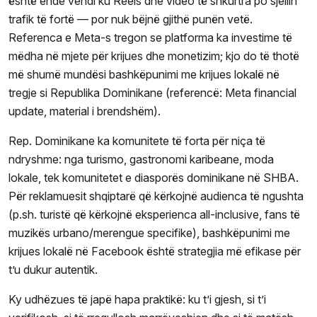
është ende vendi ku Reels dhe video të shkurtra po sjellin
trafik të fortë — por nuk bëjnë gjithë punën vetë.
Referenca e Meta-s tregon se platforma ka investime të
mëdha në mjete për krijues dhe monetizim; kjo do të thotë
më shumë mundësi bashkëpunimi me krijues lokalë në
tregje si Republika Dominikane (referencë: Meta financial
update, material i brendshëm).
Rep. Dominikane ka komunitete të forta për niça të
ndryshme: nga turismo, gastronomi karibeane, moda
lokale, tek komunitetet e diasporës dominikane në SHBA.
Për reklamuesit shqiptarë që kërkojnë audienca të ngushta
(p.sh. turistë që kërkojnë eksperienca all-inclusive, fans të
muzikës urbano/merengue specifike), bashkëpunimi me
krijues lokalë në Facebook është strategjia më efikase për
t’u dukur autentik.
Ky udhëzues të japë hapa praktikë: ku t’i gjesh, si t’i