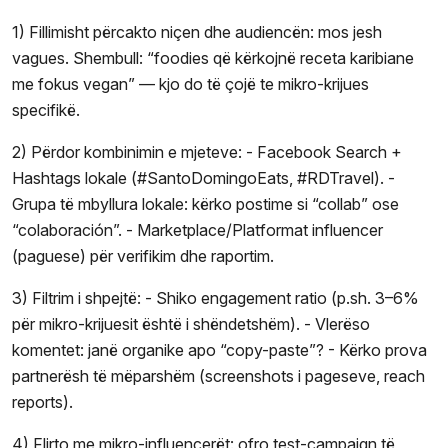
1) Fillimisht përcakto niçen dhe audiencën: mos jesh
vagues. Shembull: “foodies që kërkojnë receta karibiane
me fokus vegan” — kjo do të çojë te mikro-krijues
specifikë.
2) Përdor kombinimin e mjeteve: - Facebook Search +
Hashtags lokale (#SantoDomingoEats, #RDTravel). -
Grupa të mbyllura lokale: kërko postime si “collab” ose
“colaboración”. - Marketplace/Platformat influencer
(paguese) për verifikim dhe raportim.
3) Filtrim i shpejtë: - Shiko engagement ratio (p.sh. 3–6%
për mikro-krijuesit është i shëndetshëm). - Vlerëso
komentet: janë organike apo “copy-paste”? - Kërko prova
partnerësh të mëparshëm (screenshots i pageseve, reach
reports).
4) Flirto me mikro-influencerët: ofro test-campaign të