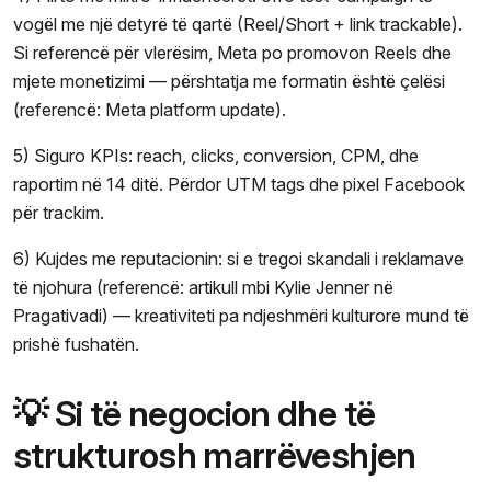
vogël me një detyrë të qartë (Reel/Short + link trackable).
Si referencë për vlerësim, Meta po promovon Reels dhe
mjete monetizimi — përshtatja me formatin është çelësi
(referencë: Meta platform update).
5) Siguro KPIs: reach, clicks, conversion, CPM, dhe
raportim në 14 ditë. Përdor UTM tags dhe pixel Facebook
për trackim.
6) Kujdes me reputacionin: si e tregoi skandali i reklamave
të njohura (referencë: artikull mbi Kylie Jenner në
Pragativadi) — kreativiteti pa ndjeshmëri kulturore mund të
prishë fushatën.
💡 Si të negocion dhe të
strukturosh marrëveshjen