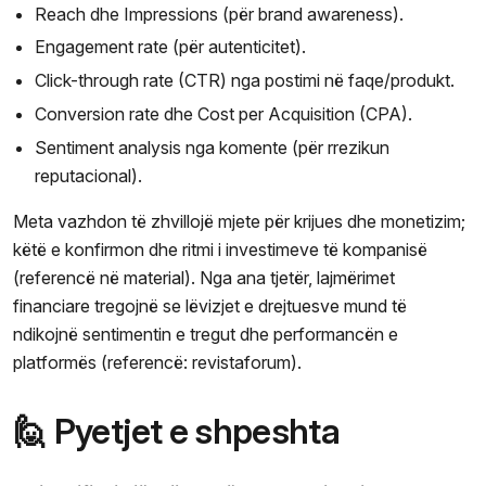
Reach dhe Impressions (për brand awareness).
Engagement rate (për autenticitet).
Click-through rate (CTR) nga postimi në faqe/produkt.
Conversion rate dhe Cost per Acquisition (CPA).
Sentiment analysis nga komente (për rrezikun
reputacional).
Meta vazhdon të zhvillojë mjete për krijues dhe monetizim;
këtë e konfirmon dhe ritmi i investimeve të kompanisë
(referencë në material). Nga ana tjetër, lajmërimet
financiare tregojnë se lëvizjet e drejtuesve mund të
ndikojnë sentimentin e tregut dhe performancën e
platformës (referencë: revistaforum).
🙋 Pyetjet e shpeshta