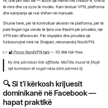
Hi, unë jam MaTitie — autori që merret me creator-e, oferta
të mira dhe ca syze të modës. Kam testuar VPN, platforma
dhe kampanja që nuk shihen në manuale.
Shumë herë, për të kontrolluar aksesin në platforma, për të
parë llogari nga vende të tjera ose thjesht për privatësi, një
VPN bën diferencën. Për shpejtësi dhe privatësi që
funksionojnë mirë në Shqipëri, rekomandoj NordVPN.
👉
🔐 Provo NordVPN tani
— 30 ditë risk-free.
Ky link përmban link affiliate. MaTitie mund të fitojë
një komision të vogël nëse blini përmes tij.
🔍 Si t’i kërkosh krijuesit
dominikanë në Facebook —
hapat praktikë