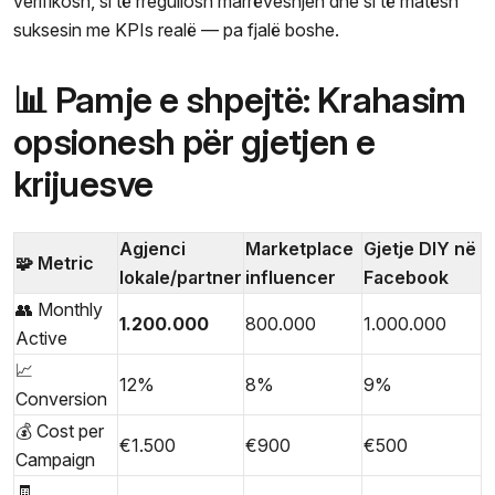
verifikosh, si të rregullosh marrëveshjen dhe si të matësh
suksesin me KPIs realë — pa fjalë boshe.
📊 Pamje e shpejtë: Krahasim
opsionesh për gjetjen e
krijuesve
Agjenci
Marketplace
Gjetje DIY në
🧩 Metric
lokale/partner
influencer
Facebook
👥 Monthly
1.200.000
800.000
1.000.000
Active
📈
12%
8%
9%
Conversion
💰 Cost per
€1.500
€900
€500
Campaign
🧾