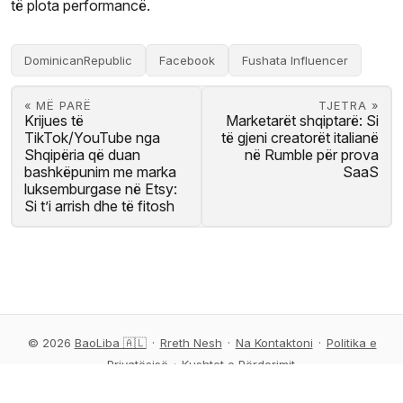
të plota performancë.
DominicanRepublic
Facebook
Fushata Influencer
« MË PARË
TJETRA »
Krijues të
Marketarët shqiptarë: Si
TikTok/YouTube nga
të gjeni creatorët italianë
Shqipëria që duan
në Rumble për prova
bashkëpunim me marka
SaaS
luksemburgase në Etsy:
Si t’i arrish dhe të fitosh
© 2026
BaoLiba 🇦🇱
·
Rreth Nesh
·
Na Kontaktoni
·
Politika e
Privatësisë
·
Kushtet e Përdorimit
Mundësuar nga BaoLiba