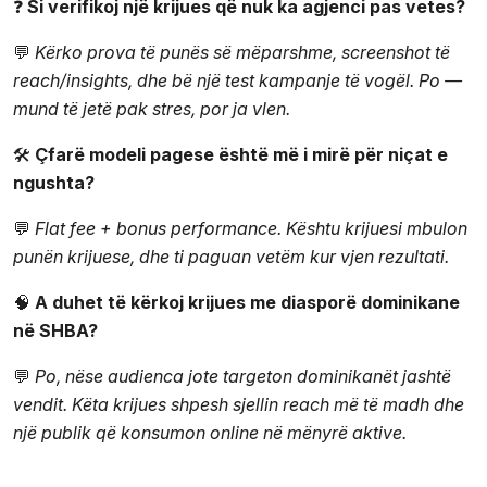
❓
Si verifikoj një krijues që nuk ka agjenci pas vetes?
💬
Kërko prova të punës së mëparshme, screenshot të
reach/insights, dhe bë një test kampanje të vogël. Po —
mund të jetë pak stres, por ja vlen.
🛠️
Çfarë modeli pagese është më i mirë për niçat e
ngushta?
💬
Flat fee + bonus performance. Kështu krijuesi mbulon
punën krijuese, dhe ti paguan vetëm kur vjen rezultati.
🧠
A duhet të kërkoj krijues me diasporë dominikane
në SHBA?
💬
Po, nëse audienca jote targeton dominikanët jashtë
vendit. Këta krijues shpesh sjellin reach më të madh dhe
një publik që konsumon online në mënyrë aktive.