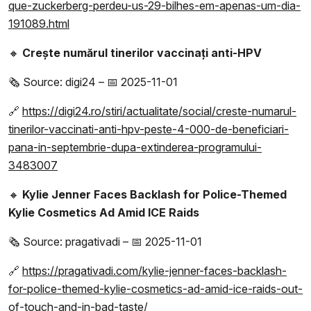
que-zuckerberg-perdeu-us-29-bilhes-em-apenas-um-dia-
191089.html
🔸
Crește numărul tinerilor vaccinați anti-HPV
🗞️ Source: digi24 – 📅 2025-11-01
🔗
https://digi24.ro/stiri/actualitate/social/creste-numarul-
tinerilor-vaccinati-anti-hpv-peste-4-000-de-beneficiari-
pana-in-septembrie-dupa-extinderea-programului-
3483007
🔸
Kylie Jenner Faces Backlash for Police-Themed
Kylie Cosmetics Ad Amid ICE Raids
🗞️ Source: pragativadi – 📅 2025-11-01
🔗
https://pragativadi.com/kylie-jenner-faces-backlash-
for-police-themed-kylie-cosmetics-ad-amid-ice-raids-out-
of-touch-and-in-bad-taste/