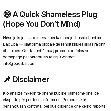
😅 A Quick Shameless Plug
(Hope You Don’t Mind)
Nëse je krijues apo menaxher kampanje: bashkohuni me
BaoLiba — platforma globale që rendit krijues sipas rajonit
dhe niçes. Oferta tani: 1 muaj promocion falas në
homepage për përdorues të rinj. Contact:
info@baoliba.com
📌 Disclaimer
Kjo analizë mbledh të dhëna publike, lajmëtime dhe ide
eksperte për përdorim informues. Përpara se të
nënshkruash kontrata, bëj due diligence dhe kërko raporte