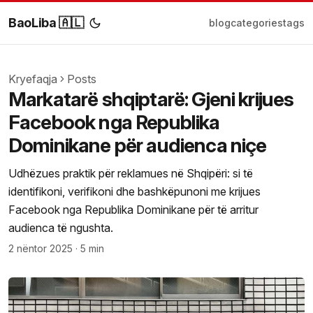
BaoLiba 🇦🇱
blog
categories
tags
Kryefaqja
Posts
Markatarë shqiptarë: Gjeni krijues
Facebook nga Republika
Dominikane për audienca niçe
Udhëzues praktik për reklamues në Shqipëri: si të
identifikoni, verifikoni dhe bashkëpunoni me krijues
Facebook nga Republika Dominikane për të arritur
audienca të ngushta.
2 nëntor 2025
·
5 min