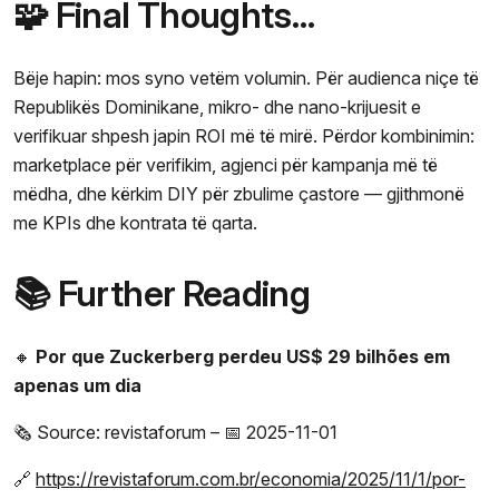
🧩 Final Thoughts…
Bëje hapin: mos syno vetëm volumin. Për audienca niçe të
Republikës Dominikane, mikro- dhe nano-krijuesit e
verifikuar shpesh japin ROI më të mirë. Përdor kombinimin:
marketplace për verifikim, agjenci për kampanja më të
mëdha, dhe kërkim DIY për zbulime çastore — gjithmonë
me KPIs dhe kontrata të qarta.
📚 Further Reading
🔸
Por que Zuckerberg perdeu US$ 29 bilhões em
apenas um dia
🗞️ Source: revistaforum – 📅 2025-11-01
🔗
https://revistaforum.com.br/economia/2025/11/1/por-