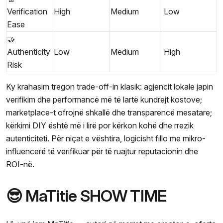
Verification
High
Medium
Low
Ease
🤝
Authenticity
Low
Medium
High
Risk
Ky krahasim tregon trade-off-in klasik: agjencit lokale japin
verifikim dhe performancë më të lartë kundrejt kostove;
marketplace-t ofrojnë shkallë dhe transparencë mesatare;
kërkimi DIY është më i lirë por kërkon kohë dhe rrezik
autenticiteti. Për niçat e vështira, logicisht fillo me mikro-
influencerë të verifikuar për të ruajtur reputacionin dhe
ROI-në.
😎 MaTitie SHOW TIME