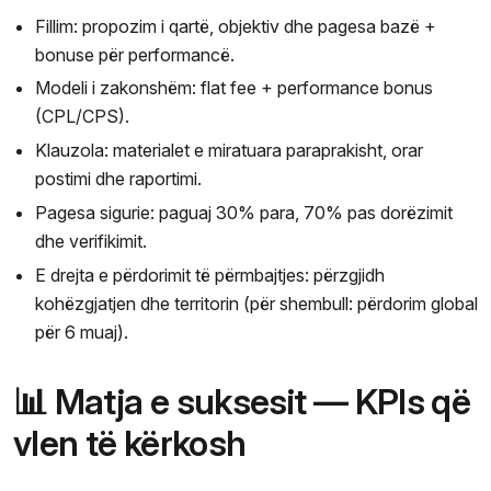
Fillim: propozim i qartë, objektiv dhe pagesa bazë +
bonuse për performancë.
Modeli i zakonshëm: flat fee + performance bonus
(CPL/CPS).
Klauzola: materialet e miratuara paraprakisht, orar
postimi dhe raportimi.
Pagesa sigurie: paguaj 30% para, 70% pas dorëzimit
dhe verifikimit.
E drejta e përdorimit të përmbajtjes: përzgjidh
kohëzgjatjen dhe territorin (për shembull: përdorim global
për 6 muaj).
📊 Matja e suksesit — KPIs që
vlen të kërkosh