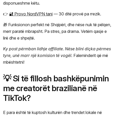
disponueshme këtu.
👉
🔐 Provo NordVPN tani
— 30 ditë provë pa rrezik.
🎁 Funksionon perfekt në Shqipëri, dhe nëse nuk të pëlqen,
merr paratë mbrapsht. Pa stres, pa drama. Vetëm qasje e
lirë dhe e shpejtë.
Ky post përmban lidhje affiliate. Nëse blini diçka përmes
tyre, unë marr një komision të vogël.
Faleminderit që më
mbështetni!
💡 Si të fillosh bashkëpunimin
me creatorët brazilianë në
TikTok?
E para është të kuptosh kulturën dhe trendet lokale në