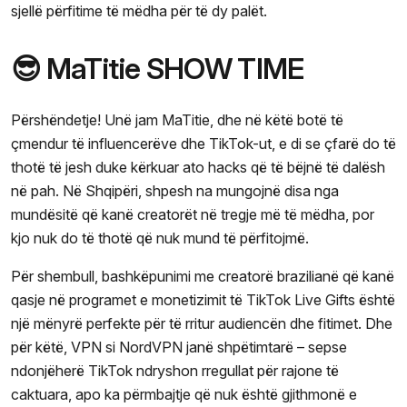
sjellë përfitime të mëdha për të dy palët.
😎 MaTitie SHOW TIME
Përshëndetje! Unë jam MaTitie, dhe në këtë botë të
çmendur të influencerëve dhe TikTok-ut, e di se çfarë do të
thotë të jesh duke kërkuar ato hacks që të bëjnë të dalësh
në pah. Në Shqipëri, shpesh na mungojnë disa nga
mundësitë që kanë creatorët në tregje më të mëdha, por
kjo nuk do të thotë që nuk mund të përfitojmë.
Për shembull, bashkëpunimi me creatorë brazilianë që kanë
qasje në programet e monetizimit të TikTok Live Gifts është
një mënyrë perfekte për të rritur audiencën dhe fitimet. Dhe
për këtë, VPN si NordVPN janë shpëtimtarë – sepse
ndonjëherë TikTok ndryshon rregullat për rajone të
caktuara, apo ka përmbajtje që nuk është gjithmonë e