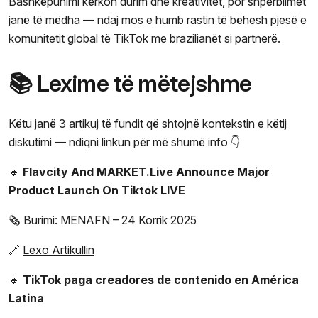
Bashkëpunimi kërkon durim dhe kreativitet, por shpërblimet
janë të mëdha — ndaj mos e humb rastin të bëhesh pjesë e
komunitetit global të TikTok me brazilianët si partnerë.
📚 Lexime të mëtejshme
Këtu janë 3 artikuj të fundit që shtojnë kontekstin e këtij
diskutimi — ndiqni linkun për më shumë info 👇
🔸
Flavcity And MARKET.Live Announce Major
Product Launch On Tiktok LIVE
🗞️ Burimi: MENAFN – 24 Korrik 2025
🔗
Lexo Artikullin
🔸
TikTok paga creadores de contenido en América
Latina