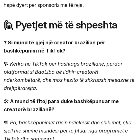
hapë dyert për sponsorizime të reja.
🙋 Pyetjet më të shpeshta
❓
Si mund të gjej një creator brazilian për
bashkëpunim në TikTok?
💬
Kërko në TikTok për hashtags brazilianë, përdor
platformat si BaoLiba që lidhin creatorët
ndërkombëtarë, dhe mos hezito të shkruash mesazhe të
drejtpërdrejta.
🛠️
A mund të fitoj para duke bashkëpunuar me
creatorë brazilianë?
💬
Po, bashkëpunimet rrisin ndjekësit dhe shikimet, çka
sjell më shumë mundësi për të fituar nga programet e
TikTok dhe sponsorët.