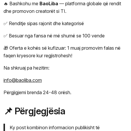
🔥 Bashkohu me
BaoLiba
— platforma globale që rendit
dhe promovon creatorët si TI.
✅ Renditje sipas rajonit dhe kategorisë
✅ Besuar nga fansa në më shumë se 100 vende
🎁 Oferta e kohës së kufizuar: 1 muaj promovim falas në
faqen kryesore kur regjistrohesh!
Na shkruaj pa hezitim:
info@baoliba.com
Përgjigjemi brenda 24-48 orësh.
📌 Përgjegjësia
Ky post kombinon informacion publikisht të