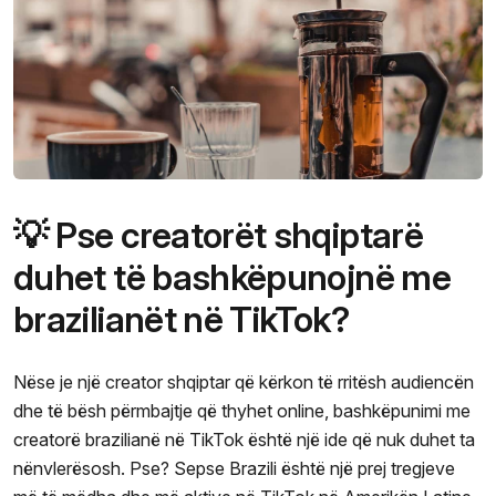
💡 Pse creatorët shqiptarë
duhet të bashkëpunojnë me
brazilianët në TikTok?
Nëse je një creator shqiptar që kërkon të rritësh audiencën
dhe të bësh përmbajtje që thyhet online, bashkëpunimi me
creatorë brazilianë në TikTok është një ide që nuk duhet ta
nënvlerësosh. Pse? Sepse Brazili është një prej tregjeve