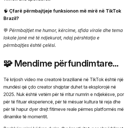
🧠
Çfarë përmbajtjeje funksionon më mirë në TikTok
Brazil?
💬
Përmbajtjet me humor, kërcime, sfida virale dhe tema
lokale janë më të ndjekurat, ndaj përshtatja e
përmbajtjes është çelësi.
🧩 Mendime përfundimtare…
Të krijosh video me creatorë brazilianë në TikTok është një
mundësi që çdo creator shqiptar duhet ta eksplorojë në
2025. Nuk është vetëm për të rritur numrin e ndjekësve, por
për të fituar eksperiencë, për të mësuar kultura të reja dhe
për të hapur dyer drejt fitimeve reale përmes platformës më
dinamike të momentit.