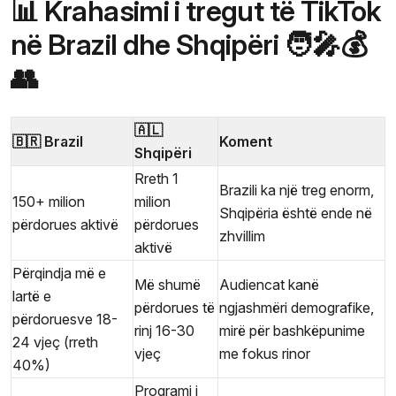
📊 Krahasimi i tregut të TikTok
në Brazil dhe Shqipëri 🧑‍🎤💰
👥
🇦🇱
🇧🇷 Brazil
Koment
Shqipëri
Rreth 1
Brazili ka një treg enorm,
150+ milion
milion
Shqipëria është ende në
përdorues aktivë
përdorues
zhvillim
aktivë
Përqindja më e
Më shumë
Audiencat kanë
lartë e
përdorues të
ngjashmëri demografike,
përdoruesve 18-
rinj 16-30
mirë për bashkëpunime
24 vjeç (rreth
vjeç
me fokus rinor
40%)
Programi i