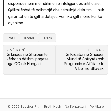
disponueshëm me ndihmën e inteligjencës artificiale.
Qëllimi është të ndihmojë dhe stimulojë diskutim — nuk
garantohen të gjitha detajet. Verifiko gjithmonë kur ke
dyshime.
Brazil
Creator
TikTok
« MË PARË
TJETRA »
Si krijues në Shqipëri të
Si Kreator në Shqipëri
kërkosh dëshmi pagese
Mund të Shfrytëzosh
nga QQ në Hungari
Programin e Affiliate të
Viber në Sllovaki
© 2026
BaoLiba 🇦🇱
·
Rreth Nesh
·
Na Kontaktoni
·
Politika e