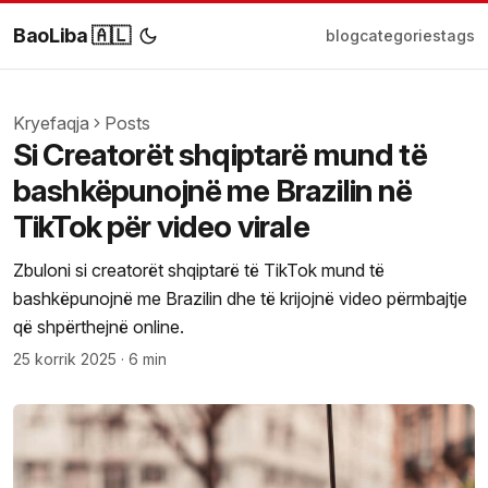
BaoLiba 🇦🇱
blog
categories
tags
Kryefaqja
Posts
Si Creatorët shqiptarë mund të
bashkëpunojnë me Brazilin në
TikTok për video virale
Zbuloni si creatorët shqiptarë të TikTok mund të
bashkëpunojnë me Brazilin dhe të krijojnë video përmbajtje
që shpërthejnë online.
25 korrik 2025
·
6 min