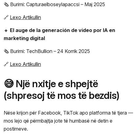
🗞️ Burimi: Capturaelboseylapaccsi – Maj 2025
🔗
Lexo Artikullin
🔸
El auge de la generación de video por IA en
marketing digital
🗞️ Burimi: TechBullion – 24 Korrik 2025
🔗
Lexo Artikullin
😅 Një nxitje e shpejtë
(shpresoj të mos të bezdis)
Nëse krijon për Facebook, TikTok apo platforma të tjera —
mos lejo që përmbajtja jote të humbasë në detin e
postimeve.