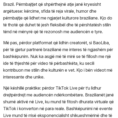
Brazil. Përmbajtjet që shpërthejnë atje janë kryesisht
argëtuese: kërcime, sfida të reja virale, humor dhe
përmbajtje që lidhet me ngjarjet kulturore braziliane. Kjo do
të thotë që duhet të jesh fleksibël dhe të përshtatësh stilin
tënd në mënyrë që të rezonosh me audiencën e tyre.
Më pas, përdor platformat që lidhin creatorët, si BaoLiba,
për të gjetur partnerë brazilianë me interes të ngjashëm për
bashkëpunim. Nuk ka asgjë më të mirë se të fillosh me një
ide të thjeshtë për video të përbashkëta, ku secili
kontribuon me stilin dhe kulturën e vet. Kjo i bën videot më
interesante dhe unike.
Një këshillë praktike: përdor TikTok Live për t’u lidhur
drejtpërdrejt me audiencën ndërkombëtare. Brazilianët janë
shumë aktivë në Live, ku mund të fitosh dhurata virtuale që
TikTok i konverton në para reale. Bashkëpunimi në evente
Live mund të rrisë eksponencialisht shikueshmërinë dhe të