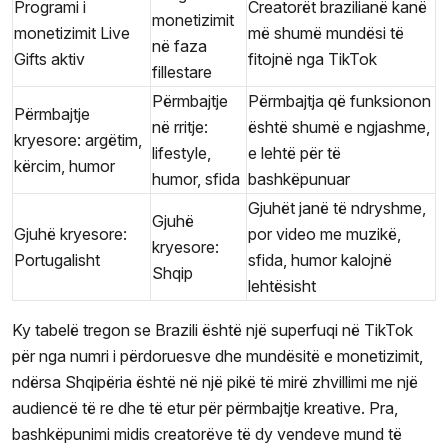
Programi i
Creatorët brazilianë kanë
monetizimit
monetizimit Live
më shumë mundësi të
në faza
Gifts aktiv
fitojnë nga TikTok
fillestare
Përmbajtje
Përmbajtja që funksionon
Përmbajtje
në rritje:
është shumë e ngjashme,
kryesore: argëtim,
lifestyle,
e lehtë për të
kërcim, humor
humor, sfida
bashkëpunuar
Gjuhët janë të ndryshme,
Gjuhë
Gjuhë kryesore:
por video me muzikë,
kryesore:
Portugalisht
sfida, humor kalojnë
Shqip
lehtësisht
Ky tabelë tregon se Brazili është një superfuqi në TikTok
për nga numri i përdoruesve dhe mundësitë e monetizimit,
ndërsa Shqipëria është në një pikë të mirë zhvillimi me një
audiencë të re dhe të etur për përmbajtje kreative. Pra,
bashkëpunimi midis creatorëve të dy vendeve mund të