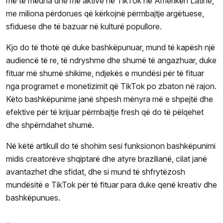
më të mëdha dhe më aktive në TikTok në Amerikën Latine,
me miliona përdorues që kërkojnë përmbajtje argëtuese,
sfiduese dhe të bazuar në kulturë popullore.
Kjo do të thotë që duke bashkëpunuar, mund të kapësh një
audiencë të re, të ndryshme dhe shumë të angazhuar, duke
fituar më shumë shikime, ndjekës e mundësi për të fituar
nga programet e monetizimit që TikTok po zbaton në rajon.
Këto bashkëpunime janë shpesh mënyra më e shpejtë dhe
efektive për të krijuar përmbajtje fresh që do të pëlqehet
dhe shpërndahet shumë.
Në këtë artikull do të shohim sesi funksionon bashkëpunimi
midis creatorëve shqiptarë dhe atyre brazilianë, cilat janë
avantazhet dhe sfidat, dhe si mund të shfrytëzosh
mundësitë e TikTok për të fituar para duke qenë kreativ dhe
bashkëpunues.