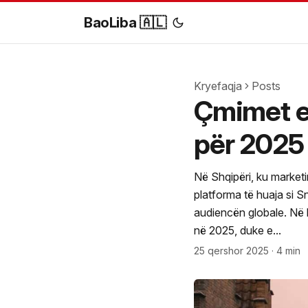
BaoLiba 🇦🇱
Kryefaqja
Posts
Çmimet e
për 2025
Në Shqipëri, ku marketi
platforma të huaja si 
audiencën globale. Në k
në 2025, duke e...
25 qershor 2025
·
4 min