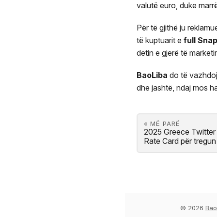
valutë euro, duke marrë
Për të gjithë ju reklam
të kuptuarit e
full Sna
detin e gjerë të marketin
BaoLiba
do të vazhdojë
dhe jashtë, ndaj mos ha
« MË PARË
2025 Greece Twitter 
Rate Card për tregun
© 2026
Bao