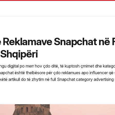
 Reklamave Snapchat në 
 Shqipëri
ngu digjital po merr hov çdo ditë, të kuptosh çmimet dhe kateg
Snapchat është thelbësore për çdo reklamues apo influencer që
ëtë artikull do të zhytim në full Snapchat category advertising