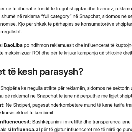
r në të dhënat e fundit të tregut shqiptar dhe francez, reklamu
më shumë në reklama “full category” në Snapchat, sidomos në 
onomisë. Kjo për shkak të përhapjes së konsumatorëve shqiptar
regullisht.
si
BaoLiba
po ndihmon reklamuesit dhe influencerat të kuptojnë
ë maksimizuar ROI dhe për të krijuar kampanja që shkojnë drejt 
et të kesh parasysh?
: Shqipëria ka rregulla strikte për reklamën, sidomos në sektori
u që reklamat në Snapchat të jenë në përputhje me ligjet shqip
at
: Në Shqipëri, pagesat ndërkombëtare mund të kenë tarifa tran
kursin aktual të këmbimit.
nfluencuesit
: Bashkëpunimi i mirëfilltë dhe transparenca janë
ale si
Influenca.al
për të gjetur influencerët më të mirë që pu