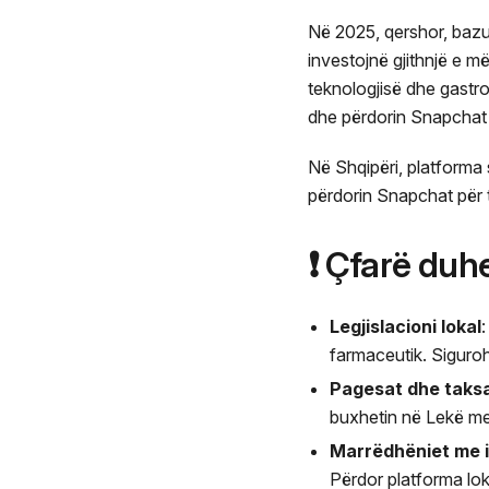
Në 2025, qershor, bazua
investojnë gjithnjë e 
teknologjisë dhe gastr
dhe përdorin Snapchat r
Në Shqipëri, platforma 
përdorin Snapchat për t
❗ Çfarë duh
Legjislacioni lokal
farmaceutik. Siguroh
Pagesat dhe taks
buxhetin në Lekë me 
Marrëdhëniet me i
Përdor platforma lok