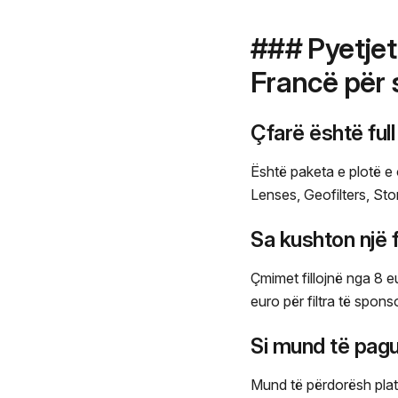
### Pyetjet
Francë për 
Çfarë është ful
Është paketa e plotë e
Lenses, Geofilters, Sto
Sa kushton një 
Çmimet fillojnë nga 8 e
euro për filtra të spon
Si mund të pagu
Mund të përdorësh pla