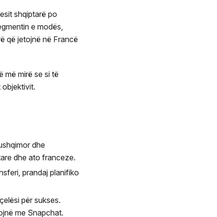
esit shqiptarë po
segmentin e modës,
ë që jetojnë në Francë
 më mirë se si të
objektivit.
n ushqimor dhe
tare dhe ato franceze.
sferi, prandaj planifiko
 çelësi për sukses.
nojnë me Snapchat.