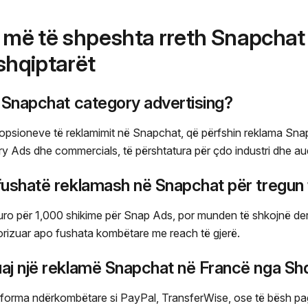
 më të shpeshta rreth Snapchat
shqiptarët
l Snapchat category advertising?
 opsioneve të reklamimit në Snapchat, që përfshin reklama Sn
ry Ads dhe commercials, të përshtatura për çdo industri dhe au
fushatë reklamash në Snapchat për tregun
uro për 1,000 shikime për Snap Ads, por munden të shkojnë deri
sorizuar apo fushata kombëtare me reach të gjerë.
aj një reklamë Snapchat në Francë nga Shq
tforma ndërkombëtare si PayPal, TransferWise, ose të bësh p