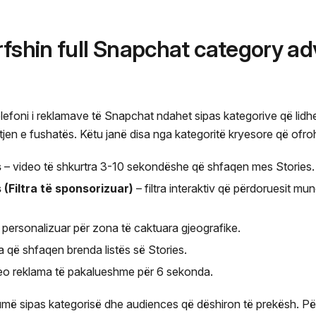
rfshin full Snapchat category ad
elefoni i reklamave të Snapchat ndahet sipas kategorive që lidhen
jen e fushatës. Këtu janë disa nga kategoritë kryesore që ofr
s
– video të shkurtra 3-10 sekondëshe që shfaqen mes Stories.
(Filtra të sponsorizuar)
– filtra interaktiv që përdoruesit mun
të personalizuar për zona të caktuara gjeografike.
 që shfaqen brenda listës së Stories.
eo reklama të pakalueshme për 6 sekonda.
më sipas kategorisë dhe audiences që dëshiron të prekësh. Pë