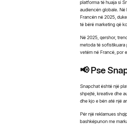
platforma të huaja si 
audiencën globale. Në k
Francën në 2025, duke e
të bërë marketing që k
Në 2025, qershor, tren
metoda të sofistikuara p
vetëm në Francë, por e
📢 Pse Sna
Snapchat është një plat
shpejtë, kreative dhe a
dhe kjo e bën atë një 
Për një reklamues shqip
bashkëpunon me marka f