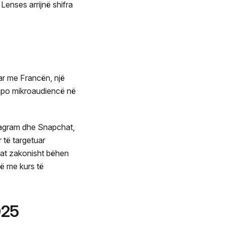
enses arrijnë shifra
ar me Francën, një
 apo mikroaudiencë në
tagram dhe Snapchat,
 të targetuar
sat zakonisht bëhen
ë me kurs të
025