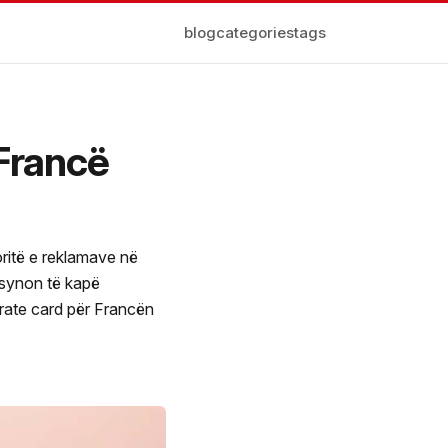
blog
categories
tags
Francë
oritë e reklamave në
 synon të kapë
 rate card për Francën