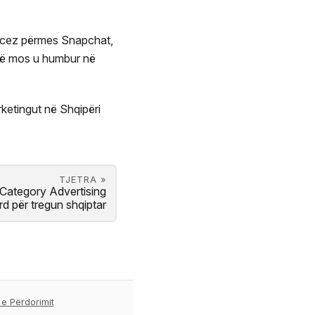
rancez përmes Snapchat,
 të mos u humbur në
rketingut në Shqipëri
TJETRA »
Category Advertising
d për tregun shqiptar
 e Përdorimit