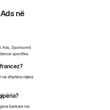
 Ads në
ap Ads, Sponsored
diencë specifike.
 francez?
 në dhjetëra mijëra
ipëria?
agesa bankare me