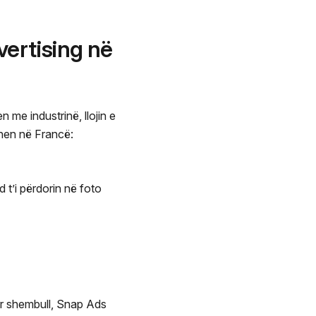
vertising në
 me industrinë, llojin e
ohen në Francë:
d t’i përdorin në foto
r shembull, Snap Ads