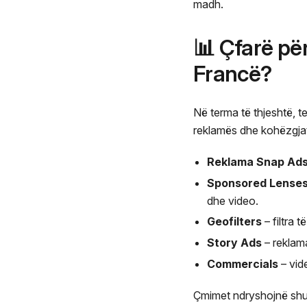
madh.
📊 Çfarë pë
Francë?
Në terma të thjeshtë, t
reklamës dhe kohëzgjat
Reklama Snap Ad
Sponsored Lenses 
dhe video.
Geofilters
– filtra 
Story Ads
– reklama
Commercials
– vid
Çmimet ndryshojnë shu