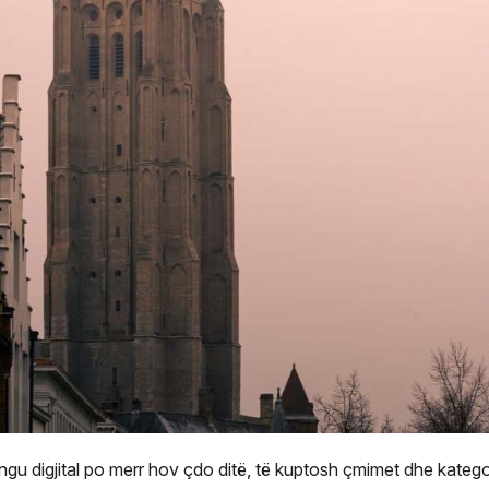
ngu digjital po merr hov çdo ditë, të kuptosh çmimet dhe kateg