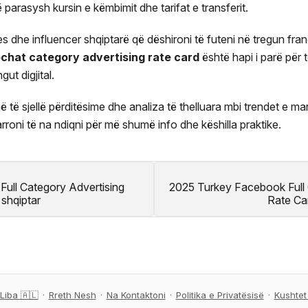
 parasysh kursin e këmbimit dhe tarifat e transferit.
ues dhe influencer shqiptarë që dëshironi të futeni në tregun f
pchat category advertising rate card
është hapi i parë për
gut digjital.
 të sjellë përditësime dhe analiza të thelluara mbi trendet e ma
rroni të na ndiqni për më shumë info dhe këshilla praktike.
Full Category Advertising
2025 Turkey Facebook Full 
 shqiptar
Rate Car
Liba 🇦🇱
·
Rreth Nesh
·
Na Kontaktoni
·
Politika e Privatësisë
·
Kushtet