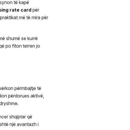
 synon të kapë
sing rate card
për
praktikat më të mira për
 më shumë se kurrë
që po fiton terren jo
kërkon përmbajtje të
lion përdorues aktivë,
ndryshme.
ncer shqiptar që
shtë një avantazh i