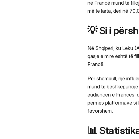
në Francë mund të fill
më të larta, deri në 7
💡 Si i përs
Në Shqipëri, ku Leku (
qasje e mirë është të 
Francë.
Për shembull, një influe
mund të bashkëpunojë m
audiencën e Francës, 
përmes platformave si 
favorshëm.
📊 Statisti