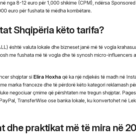
ojnë nga 8-12 euro për 1,000 shikime (CPM), ndërsa Sponsored L
0,000 euro për fushata të mëdha kombëtare.
htat Shqipëria këto tarifa?
ALL) është valuta lokale dhe bizneset janë më të vogla krahasu
fillosh me fushata më të vogla dhe të synosh micro-influencers
ncer shqiptar si
Elira Hoxha
që ka një ndjekës të madh në Ins
e marka franceze dhe të përdorë këto kategori reklamash për
duke negociuar çmime që përshtaten me tregun shqiptar. Page
PayPal, TransferWise ose banka lokale, ku konvertohet në Lek
kat dhe praktikat më të mira në 2