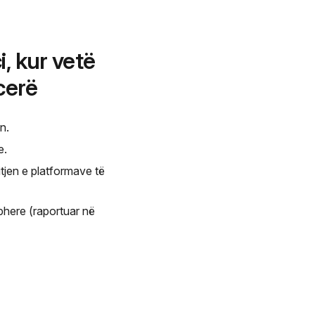
, kur vetë
cerë
n.
e.
tjen e platformave të
phere (raportuar në