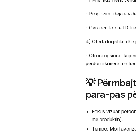
- Propozim: ideja e vid
- Garanci: foto e ID tua
4) Oferta logistike dh
- Ofroni opsione: krijo
përdorni kurierë me tr
💡 Përmbajtj
para-pas p
Fokus vizual: përdorn
me produktin).
Tempo: Moj favorizon