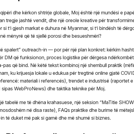
hqipëri dhe kërkon shtrirje globale, Moj është një mundësi e pa
duan tregje jashtë vendit, dhe një oreole kreative për transformi
 si t’i gjesh markat e duhura në Myanmar, si t’i bindësh të dërg
në mënyrë që të sjellë porosi dhe besueshmëri?
 të spalert” outreach-in — por për një plan konkret: kërkim hasht
ër DM që funksionon, proces logistike për dërgesa ndërkombët
a-pas që bind. Në këtë tekst kombinoj një shembull praktik (rrëfi
, ku krijuesja lokale u edukua për tregtinë online gjatë COVID d
encë: materiali i referencës), trendet e industrisë (raportet e 
I sipas WebProNews) dhe taktika teknike për Moj.
ke një tabelë me të dhëna krahasuese, një seksion “MaTitie SHO
osdoshëm në disa raste), FAQs praktike dhe burime të mëtejs
-in të duket më pak si gamë dhe më shumë si biznes.