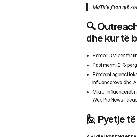
MaTitie fiton një ko
🔍 Outreach 
dhe kur të
Përdor DM për testi
Pasi merrni 2–3 përgj
Përdorni agjenci lok
influencerëve dhe AI
Mikro-influencerët 
WebProNews) tregon
🙋 Pyetje t
❓ Si gjej kontaktet 