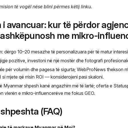
mision të vogël nëse blini përmes këtij linku.
i avancuar: kur të përdor agjenci
 bashkëpunosh me mikro-influen
m: dërgo 10–20 mesazhe të personalizuara për të matur interesi
igje pozitive, investoni në një mostër dhe fotografi profesional
ale për volumin dhe pagesa të sigurta; WebProNews thekson rri
 si mjete që rrisin ROI — konsiderojeni pasi skaloni.
në Myanmar shpesh kanë angazhim më të lartë; oferta e Status
 vlerën e mikro-influencerëve me fokus GEO.
ë shpeshta (FAQ)
reale të markave Myanmar në Moj?