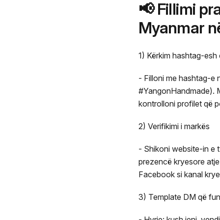
📢 Fillimi pr
Myanmar n
1) Kërkim hashtag-esh 
- Filloni me hashtag-e
#YangonHandmade). Moj
kontrolloni profilet që
2) Verifikimi i markës
- Shikoni website-in e
prezencë kryesore atje
Facebook si kanal kryes
3) Template DM që funk
- Hyrje: kush jeni, vendi