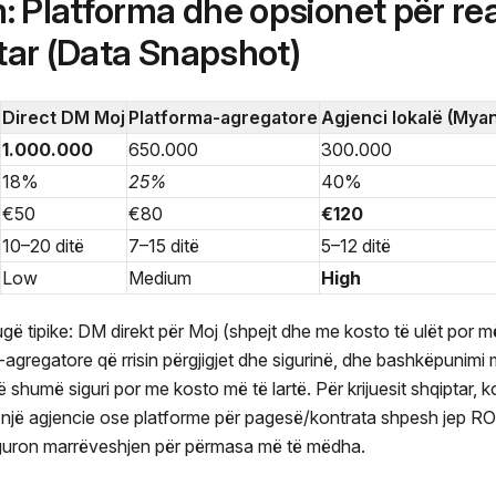
: Platforma dhe opsionet për re
ar (Data Snapshot)
Direct DM Moj
Platforma-agregatore
Agjenci lokalë (Mya
1.000.000
650.000
300.000
18%
25%
40%
€50
€80
€120
10–20 ditë
7–15 ditë
5–12 ditë
Low
Medium
High
ugë tipike: DM direkt për Moj (shpejt dhe me kosto të ulët por më
-agregatore që rrisin përgjigjet dhe sigurinë, dhe bashkëpunimi 
humë siguri por me kosto më të lartë. Për krijuesit shqiptar, 
ë një agjencie ose platforme për pagesë/kontrata shpesh jep RO
siguron marrëveshjen për përmasa më të mëdha.