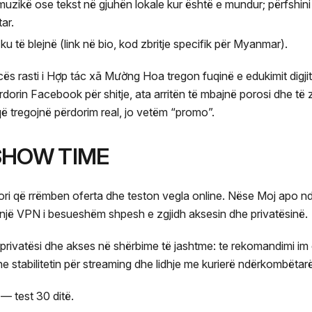
muzikë ose tekst në gjuhën lokale kur është e mundur; përfshini t
ar.
ku të blejnë (link në bio, kod zbritje specifik për Myanmar).
cës rasti i Hợp tác xã Mường Hoa tregon fuqinë e edukimit digji
rdorin Facebook për shitje, ata arritën të mbajnë porosi dhe t
 që tregojnë përdorim real, jo vetëm “promo”.
 SHOW TIME
ri që rrëmben oferta dhe teston vegla online. Nëse Moj apo n
, një VPN i besueshëm shpesh e zgjidh aksesin dhe privatësinë.
 privatësi dhe akses në shërbime të jashtme: te rekomandimi i
 stabilitetin për streaming dhe lidhje me kurierë ndërkombëtarë
— test 30 ditë.