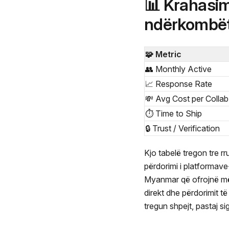
📊 Krahasim
ndërkombët
🧩 Metric
👥 Monthly Active
📈 Response Rate
💸 Avg Cost per Collab
⏱️ Time to Ship
🔒 Trust / Verification
Kjo tabelë tregon tre rr
përdorimi i platformave
Myanmar që ofrojnë më s
direkt dhe përdorimit t
tregun shpejt, pastaj 