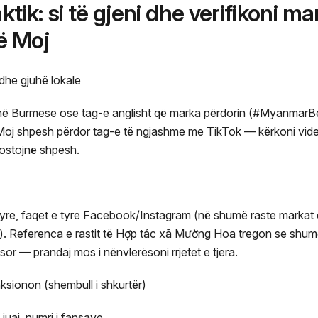
aktik: si të gjeni dhe verifikoni m
ë Moj
dhe gjuhë lokale
 në Burmese ose tag-e anglisht që marka përdorin (#MyanmarB
 shpesh përdor tag-e të ngjashme me TikTok — kërkoni vid
 postojnë shpesh.
 tyre, faqet e tyre Facebook/Instagram (në shumë raste marka
). Referenca e rastit të Hợp tác xã Mường Hoa tregon se shumë
or — prandaj mos i nënvlerësoni rrjetet e tjera.
sionon (shembull i shkurtër)
 juaj, numri i fansave.