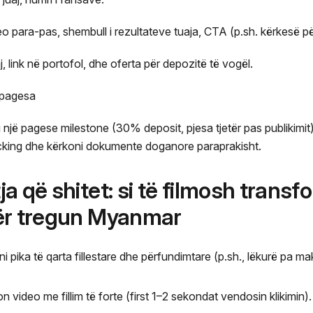
eo para-pas, shembull i rezultateve tuaja, CTA (p.sh. kërkesë p
j, link në portofol, dhe oferta për depozitë të vogël.
e pagesa
ni një pagese milestone (30% deposit, pjesa tjetër pas publikimit
acking dhe kërkoni dokumente doganore paraprakisht.
a që shitet: si të filmosh transf
ër tregun Myanmar
i pika të qarta fillestare dhe përfundimtare (p.sh., lëkurë pa mak
 video me fillim të forte (first 1–2 sekondat vendosin klikimin).