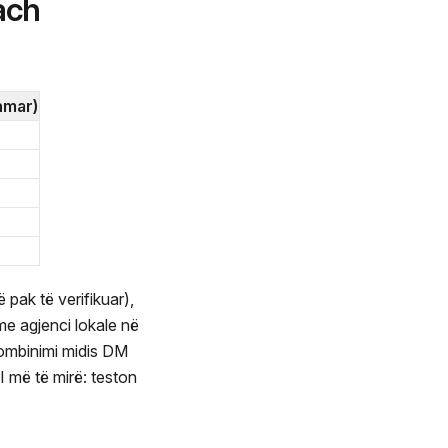
ach
nmar)
 pak të verifikuar),
me agjenci lokale në
kombinimi midis DM
I më të mirë: teston