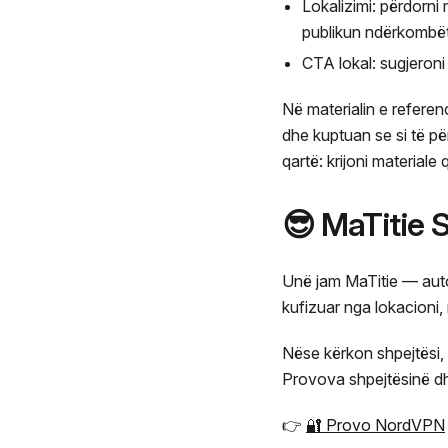
Lokalizimi: përdorni 
publikun ndërkombët
CTA lokal: sugjeroni 
Në materialin e referen
dhe kuptuan se si të pë
qartë: krijoni materiale
😎 MaTitie
Unë jam MaTitie — auto
kufizuar nga lokacioni
Nëse kërkon shpejtësi,
Provova shpejtësinë dhe
👉
🔐 Provo NordVPN