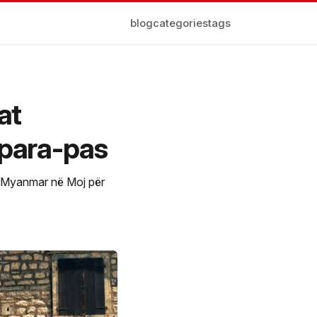
blog
categories
tags
at
para-pas
a Myanmar në Moj për