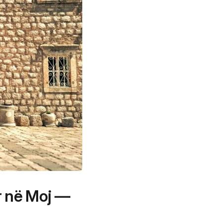
r në Moj —