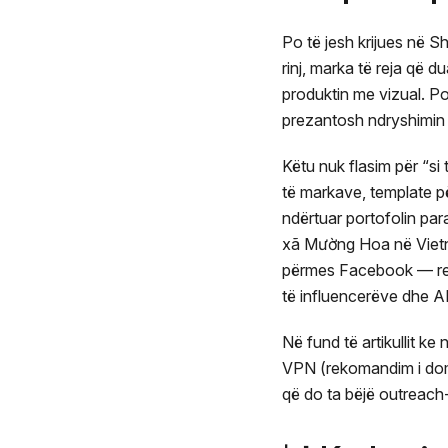
Po të jesh krijues në S
rinj, marka të reja që 
produktin me vizual. Por
prezantosh ndryshimin 
Këtu nuk flasim për “si
të markave, template p
ndërtuar portofolin par
xã Mường Hoa në Vietnam
përmes Facebook — refer
të influencerëve dhe A
Në fund të artikullit 
VPN (rekomandim i dom
që do ta bëjë outreach