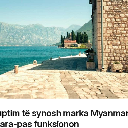
kuptim të synosh marka Myanma
para-pas funksionon