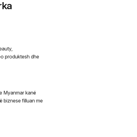
arka
eauty,
eo produktesh dhe
t e Myanmar kanë
 biznese filluan me