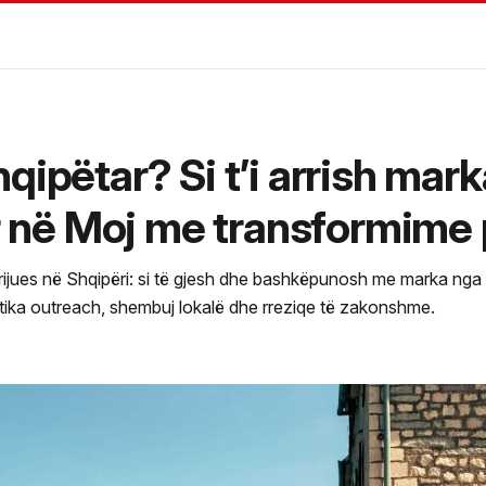
qipëtar? Si t’i arrish mark
në Moj me transformime 
rijues në Shqipëri: si të gjesh dhe bashkëpunosh me marka ng
tika outreach, shembuj lokalë dhe rreziqe të zakonshme.