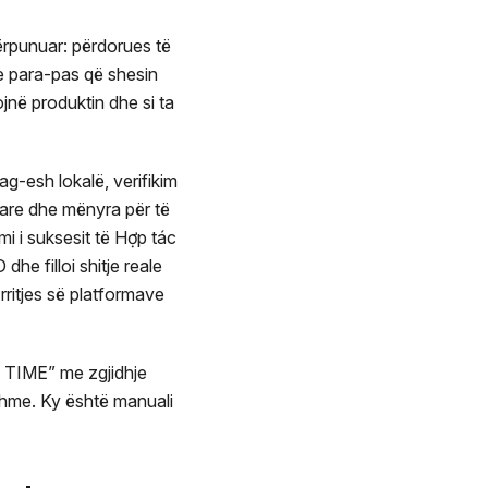
përpunuar: përdorues të
me para-pas që shesin
ojnë produktin dhe si ta
ag-esh lokalë, verifikim
are dhe mënyra për të
mi i suksesit të Hợp tác
he filloi shitje reale
rritjes së platformave
W TIME” me zgjidhje
hme. Ky është manuali