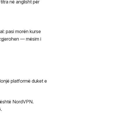
itra në anglisht për
tal: pasi morën kurse
ë zgjerohen — mësim i
donjë platformë duket e
m është NordVPN.
.