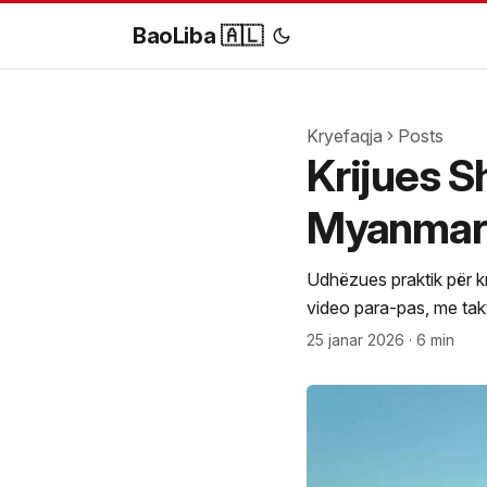
BaoLiba 🇦🇱
Kryefaqja
Posts
Krijues Sh
Myanmar 
Udhëzues praktik për k
video para-pas, me tak
25 janar 2026
·
6 min