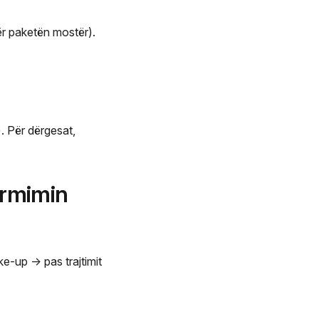
ër paketën mostër).
). Për dërgesat,
ormimin
e-up -> pas trajtimit