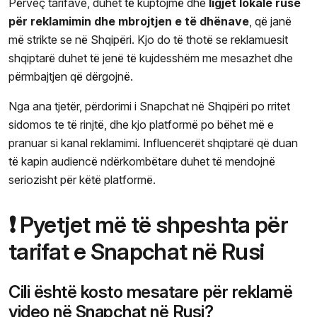
Përveç tarifave, duhet të kuptojmë dhe
ligjet lokale ruse
për reklamimin dhe mbrojtjen e të dhënave
, që janë
më strikte se në Shqipëri. Kjo do të thotë se reklamuesit
shqiptarë duhet të jenë të kujdesshëm me mesazhet dhe
përmbajtjen që dërgojnë.
Nga ana tjetër, përdorimi i Snapchat në Shqipëri po rritet
sidomos te të rinjtë, dhe kjo platformë po bëhet më e
pranuar si kanal reklamimi. Influencerët shqiptarë që duan
të kapin audiencë ndërkombëtare duhet të mendojnë
seriozisht për këtë platformë.
❗ Pyetjet më të shpeshta për
tarifat e Snapchat në Rusi
Cili është kosto mesatare për reklamë
video në Snapchat në Rusi?