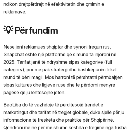
ndikon drejtpërdrejt në efektivitetin dhe çmimin e
reklamave.
💡 Përfundim
Nëse jeni reklamues shqiptar dhe synoni tregun rus,
Snapchat është një platformë që s’mund ta injoroni në
2025. Tarifat janë të ndryshme sipas kategorive (full
category), por me pak strategji dhe bashkëpunim lokal,
mund të bëni magji. Mos harroni të përshtatni përmbajtjen
sipas kulturës dhe ligjeve ruse dhe të përdorni mënyra
pagese që ju lehtësojnë jetën.
BaoLiba do të vazhdojë të përditësojë trendet e
marketingut dhe tarifat në tregjet globale, duke sjellë për ju
informacione të freskëta dhe praktike për Shqipërinë.
Qëndroni me ne për më shumë këshilla e tregime nga fusha