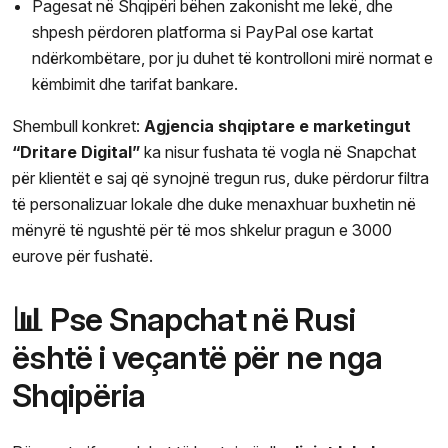
Pagesat në Shqipëri bëhen zakonisht me lekë, dhe
shpesh përdoren platforma si PayPal ose kartat
ndërkombëtare, por ju duhet të kontrolloni mirë normat e
këmbimit dhe tarifat bankare.
Shembull konkret:
Agjencia shqiptare e marketingut
“Dritare Digital”
ka nisur fushata të vogla në Snapchat
për klientët e saj që synojnë tregun rus, duke përdorur filtra
të personalizuar lokale dhe duke menaxhuar buxhetin në
mënyrë të ngushtë për të mos shkelur pragun e 3000
eurove për fushatë.
📊 Pse Snapchat në Rusi
është i veçantë për ne nga
Shqipëria