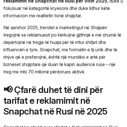
reklamimit në Snapchat në Rusi për vitin 2025
, duke u
fokusuar në kategoritë kryesore dhe duke lidhur këtë
informacion me realitetin tonë shqiptar.
Në qershor 2025, trendet e marketingut në Shqipëri
tregojnë se reklamuesit po kërkojnë gjithnjë e më shumë të
depërtojnë në tregje të huaja për të rritur shitjet dhe
influencën e tyre. Snapchat, me formatin e tij unik dhe të
rinjve që e preferojnë, është një mundësi e artë për
bizneset shqiptare që duan të kapin audiencë ruse – një
treg me mbi 70 milionë përdorues aktivë.
📢 Çfarë duhet të dini për
tarifat e reklamimit në
Snapchat në Rusi në 2025