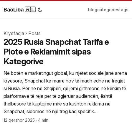
BaoLiba 🇦🇱
blog
categories
tags
Kryefaqja
Posts
2025 Rusia Snapchat Tarifa e
Plote e Reklamimit sipas
Kategorive
Në botën e marketingut global, ku rrjetet sociale janë arena
kryesore, Snapchat ka marrë hov të madh edhe në tregjet
si Rusia. Për ne në Shqipëri, që jemi gjithmonë në kërkim të
platformave të reja për të zgjeruar audiencën, është
thelbësore të kuptojmë mirë sa kushton reklama në
Snapchat, sidomos në një treg kaq specifik...
12 qershor 2025
·
4 min