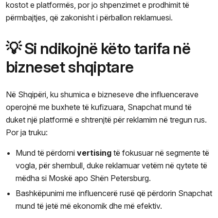
kostot e platformës, por jo shpenzimet e prodhimit të
përmbajtjes, që zakonisht i përballon reklamuesi.
💡 Si ndikojnë këto tarifa në
bizneset shqiptare
Në Shqipëri, ku shumica e bizneseve dhe influencerave
operojnë me buxhete të kufizuara, Snapchat mund të
duket një platformë e shtrenjtë për reklamim në tregun rus.
Por ja truku:
Mund të përdorni
vertising
të fokusuar në segmente të
vogla, për shembull, duke reklamuar vetëm në qytete të
mëdha si Moskë apo Shën Petersburg.
Bashkëpunimi me influencerë rusë që përdorin Snapchat
mund të jetë më ekonomik dhe më efektiv.