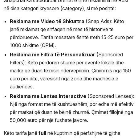
Snapchat ka strukturuar ofertat e tij të reklamimit në Rusi
në disa kategori kryesore (category), si më poshtë:
Reklama me Video të Shkurtra
(Snap Ads): Këto
janë reklamat që shfaqen në mes të historive të
përdoruesve. Tarifa mesatare është rreth 15-25 euro për
1000 shikime (CPM).
Reklama me Filtra të Personalizuar
(Sponsored
Filters): Këto përdoren shumë për evente lokale dhe
marka që duan të rrisin ndërveprimin. Çmimi nis nga 150
euro për ditë, varësisht nga zona dhe madhësia e
audiencës.
Reklama me Lentes Interactive
(Sponsored Lenses):
Një nga format më të kushtueshëm, por edhe më efektiv
për markat që duan të bëjnë zhurmë. Çmimet fillojnë nga
50,000 euro për një fushatë javore.
Këto tarifa janë
full
në kuptimin që përfshijnë të gjitha