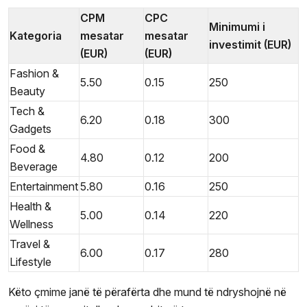
CPM
CPC
Minimumi i
Kategoria
mesatar
mesatar
investimit (EUR)
(EUR)
(EUR)
Fashion &
5.50
0.15
250
Beauty
Tech &
6.20
0.18
300
Gadgets
Food &
4.80
0.12
200
Beverage
Entertainment
5.80
0.16
250
Health &
5.00
0.14
220
Wellness
Travel &
6.00
0.17
280
Lifestyle
Këto çmime janë të përafërta dhe mund të ndryshojnë në