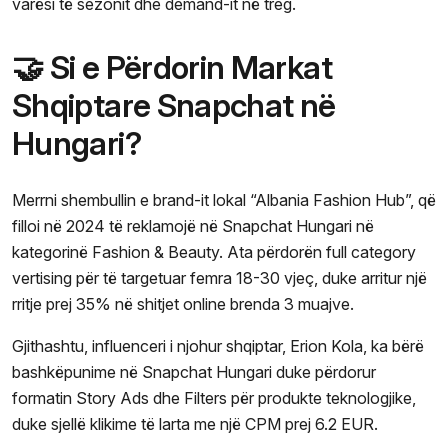
varësi të sezonit dhe demand-it në treg.
🤝 Si e Përdorin Markat
Shqiptare Snapchat në
Hungari?
Merrni shembullin e brand-it lokal “Albania Fashion Hub”, që
filloi në 2024 të reklamojë në Snapchat Hungari në
kategorinë Fashion & Beauty. Ata përdorën full category
vertising për të targetuar femra 18-30 vjeç, duke arritur një
rritje prej 35% në shitjet online brenda 3 muajve.
Gjithashtu, influenceri i njohur shqiptar, Erion Kola, ka bërë
bashkëpunime në Snapchat Hungari duke përdorur
formatin Story Ads dhe Filters për produkte teknologjike,
duke sjellë klikime të larta me një CPM prej 6.2 EUR.