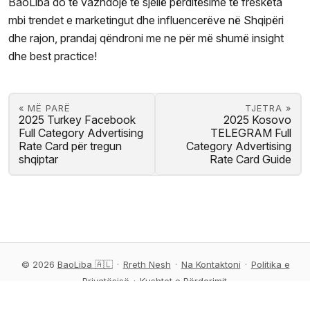
BaoLiba do të vazhdojë të sjellë përditësime të freskëta
mbi trendet e marketingut dhe influencerëve në Shqipëri
dhe rajon, prandaj qëndroni me ne për më shumë insight
dhe best practice!
« MË PARË
TJETRA »
2025 Turkey Facebook
2025 Kosovo
Full Category Advertising
TELEGRAM Full
Rate Card për tregun
Category Advertising
shqiptar
Rate Card Guide
© 2026
BaoLiba 🇦🇱
·
Rreth Nesh
·
Na Kontaktoni
·
Politika e
Privatësisë
·
Kushtet e Përdorimit
Mundësuar nga BaoLiba