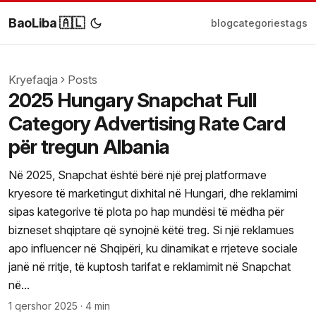
BaoLiba 🇦🇱
blog
categories
tags
Kryefaqja
Posts
2025 Hungary Snapchat Full
Category Advertising Rate Card
për tregun Albania
Në 2025, Snapchat është bërë një prej platformave
kryesore të marketingut dixhital në Hungari, dhe reklamimi
sipas kategorive të plota po hap mundësi të mëdha për
bizneset shqiptare që synojnë këtë treg. Si një reklamues
apo influencer në Shqipëri, ku dinamikat e rrjeteve sociale
janë në rritje, të kuptosh tarifat e reklamimit në Snapchat
në...
1 qershor 2025
·
4 min