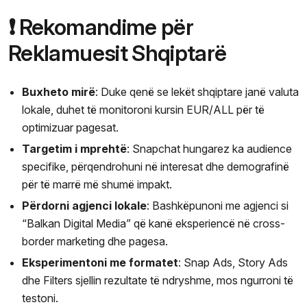
❗ Rekomandime për
Reklamuesit Shqiptarë
Buxheto mirë
: Duke qenë se lekët shqiptare janë valuta
lokale, duhet të monitoroni kursin EUR/ALL për të
optimizuar pagesat.
Targetim i mprehtë
: Snapchat hungarez ka audience
specifike, përqendrohuni në interesat dhe demografinë
për të marrë më shumë impakt.
Përdorni agjenci lokale
: Bashkëpunoni me agjenci si
“Balkan Digital Media” që kanë eksperiencë në cross-
border marketing dhe pagesa.
Eksperimentoni me formatet
: Snap Ads, Story Ads
dhe Filters sjellin rezultate të ndryshme, mos ngurroni të
testoni.