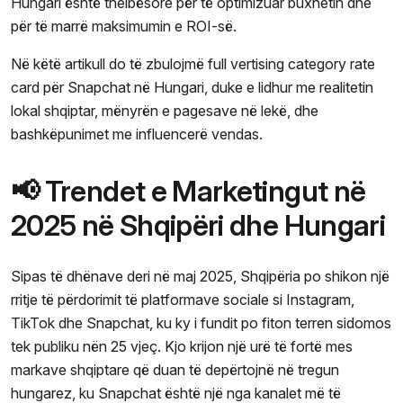
Hungari është thelbësore për të optimizuar buxhetin dhe
për të marrë maksimumin e ROI-së.
Në këtë artikull do të zbulojmë full vertising category rate
card për Snapchat në Hungari, duke e lidhur me realitetin
lokal shqiptar, mënyrën e pagesave në lekë, dhe
bashkëpunimet me influencerë vendas.
📢 Trendet e Marketingut në
2025 në Shqipëri dhe Hungari
Sipas të dhënave deri në maj 2025, Shqipëria po shikon një
rritje të përdorimit të platformave sociale si Instagram,
TikTok dhe Snapchat, ku ky i fundit po fiton terren sidomos
tek publiku nën 25 vjeç. Kjo krijon një urë të fortë mes
markave shqiptare që duan të depërtojnë në tregun
hungarez, ku Snapchat është një nga kanalet më të