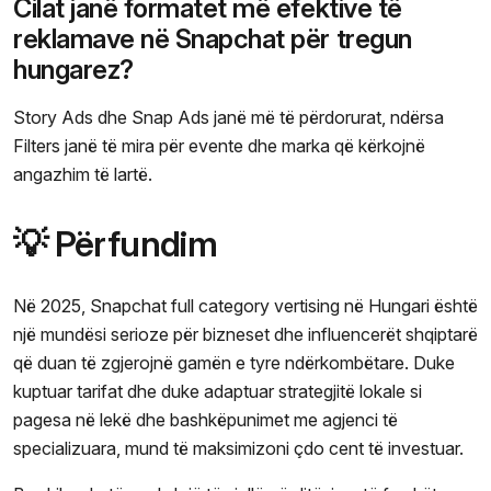
Cilat janë formatet më efektive të
reklamave në Snapchat për tregun
hungarez?
Story Ads dhe Snap Ads janë më të përdorurat, ndërsa
Filters janë të mira për evente dhe marka që kërkojnë
angazhim të lartë.
💡 Përfundim
Në 2025, Snapchat full category vertising në Hungari është
një mundësi serioze për bizneset dhe influencerët shqiptarë
që duan të zgjerojnë gamën e tyre ndërkombëtare. Duke
kuptuar tarifat dhe duke adaptuar strategjitë lokale si
pagesa në lekë dhe bashkëpunimet me agjenci të
specializuara, mund të maksimizoni çdo cent të investuar.