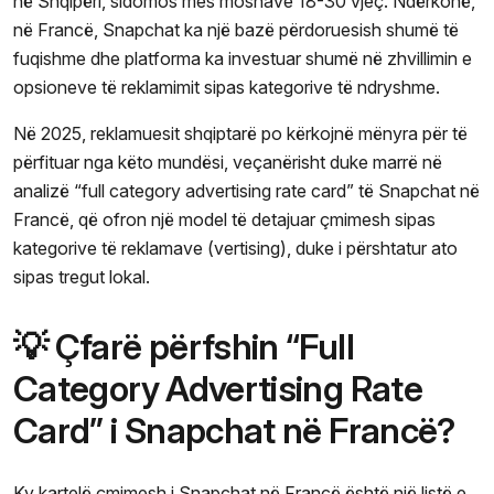
në Shqipëri, sidomos mes moshave 18-30 vjeç. Ndërkohë,
në Francë, Snapchat ka një bazë përdoruesish shumë të
fuqishme dhe platforma ka investuar shumë në zhvillimin e
opsioneve të reklamimit sipas kategorive të ndryshme.
Në 2025, reklamuesit shqiptarë po kërkojnë mënyra për të
përfituar nga këto mundësi, veçanërisht duke marrë në
analizë “full category advertising rate card” të Snapchat në
Francë, që ofron një model të detajuar çmimesh sipas
kategorive të reklamave (vertising), duke i përshtatur ato
sipas tregut lokal.
💡 Çfarë përfshin “Full
Category Advertising Rate
Card” i Snapchat në Francë?
Ky kartelë çmimesh i Snapchat në Francë është një listë e