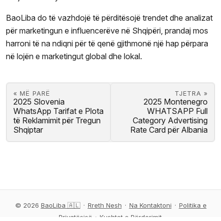
BaoLiba do të vazhdojë të përditësojë trendet dhe analizat
për marketingun e influencerëve në Shqipëri, prandaj mos
harroni të na ndiqni për të qenë gjithmonë një hap përpara
në lojën e marketingut global dhe lokal.
« MË PARË
TJETRA »
2025 Slovenia
2025 Montenegro
WhatsApp Tarifat e Plota
WHATSAPP Full
të Reklamimit për Tregun
Category Advertising
Shqiptar
Rate Card për Albania
© 2026
BaoLiba 🇦🇱
·
Rreth Nesh
·
Na Kontaktoni
·
Politika e
Privatësisë
·
Kushtet e Përdorimit