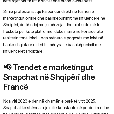
këtë mjet për të rritur shitjet dhe brand awareness.
Si një profesionist që ka punuar direkt në fushën e
marketingut online dhe bashkëpunimit me influencerë në
Shqipëri, do të ndaj me ju përvojat dhe njohuritë më të
freskëta për këtë platformë, duke marrë në konsideratë
realitetin tonë lokal - nga mënyra e pagesës me lekë në
banka shqiptare e deri te mënyrat e bashkëpunimit me
influencerët shqiptarë.
📢 Trendet e marketingut
Snapchat në Shqipëri dhe
Francë
Nga viti 2023 e deri në gjysmën e parë të vitit 2025,
Snapchat ka shënuar një rritje konstante në përdorim edhe