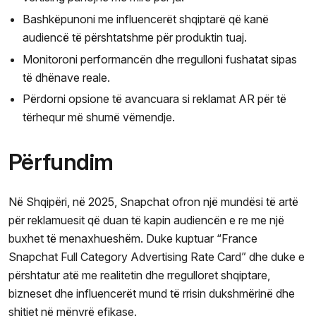
Bashkëpunoni me influencerët shqiptarë që kanë
audiencë të përshtatshme për produktin tuaj.
Monitoroni performancën dhe rregulloni fushatat sipas
të dhënave reale.
Përdorni opsione të avancuara si reklamat AR për të
tërhequr më shumë vëmendje.
Përfundim
Në Shqipëri, në 2025, Snapchat ofron një mundësi të artë
për reklamuesit që duan të kapin audiencën e re me një
buxhet të menaxhueshëm. Duke kuptuar “France
Snapchat Full Category Advertising Rate Card” dhe duke e
përshtatur atë me realitetin dhe rregulloret shqiptare,
bizneset dhe influencerët mund të rrisin dukshmërinë dhe
shitjet në mënyrë efikase.