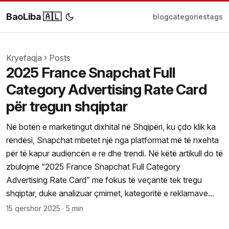
BaoLiba 🇦🇱
blog
categories
tags
Kryefaqja
Posts
2025 France Snapchat Full
Category Advertising Rate Card
për tregun shqiptar
Në botën e marketingut dixhital në Shqipëri, ku çdo klik ka
rëndësi, Snapchat mbetet një nga platformat më të nxehta
për të kapur audiencën e re dhe trendi. Në këtë artikull do të
zbulojmë “2025 France Snapchat Full Category
Advertising Rate Card” me fokus të veçantë tek tregu
shqiptar, duke analizuar çmimet, kategoritë e reklamave...
15 qershor 2025
·
5 min