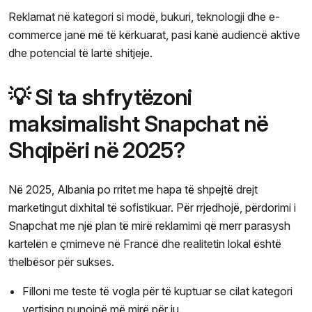
Reklamat në kategori si modë, bukuri, teknologji dhe e-
commerce janë më të kërkuarat, pasi kanë audiencë aktive
dhe potencial të lartë shitjeje.
💡 Si ta shfrytëzoni
maksimalisht Snapchat në
Shqipëri në 2025?
Në 2025, Albania po rritet me hapa të shpejtë drejt
marketingut dixhital të sofistikuar. Për rrjedhojë, përdorimi i
Snapchat me një plan të mirë reklamimi që merr parasysh
kartelën e çmimeve në Francë dhe realitetin lokal është
thelbësor për sukses.
Filloni me teste të vogla për të kuptuar se cilat kategori
vertising punojnë më mirë për ju.