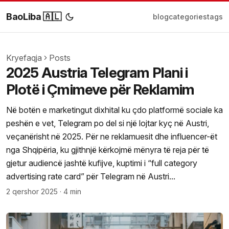
BaoLiba 🇦🇱
blog
categories
tags
Kryefaqja
Posts
2025 Austria Telegram Plani i
Plotë i Çmimeve për Reklamim
Në botën e marketingut dixhital ku çdo platformë sociale ka
peshën e vet, Telegram po del si një lojtar kyç në Austri,
veçanërisht në 2025. Për ne reklamuesit dhe influencer-ët
nga Shqipëria, ku gjithnjë kërkojmë mënyra të reja për të
gjetur audiencë jashtë kufijve, kuptimi i “full category
advertising rate card” për Telegram në Austri...
2 qershor 2025
·
4 min