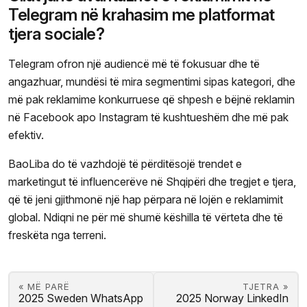
Telegram në krahasim me platformat
tjera sociale?
Telegram ofron një audiencë më të fokusuar dhe të
angazhuar, mundësi të mira segmentimi sipas kategori, dhe
më pak reklamime konkurruese që shpesh e bëjnë reklamin
në Facebook apo Instagram të kushtueshëm dhe më pak
efektiv.
BaoLiba do të vazhdojë të përditësojë trendet e
marketingut të influencerëve në Shqipëri dhe tregjet e tjera,
që të jeni gjithmonë një hap përpara në lojën e reklamimit
global. Ndiqni ne për më shumë këshilla të vërteta dhe të
freskëta nga terreni.
« MË PARË
TJETRA »
2025 Sweden WhatsApp
2025 Norway LinkedIn