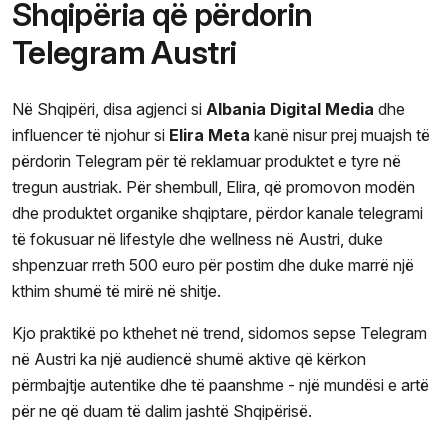
Shqipëria që përdorin
Telegram Austri
Në Shqipëri, disa agjenci si
Albania Digital Media
dhe
influencer të njohur si
Elira Meta
kanë nisur prej muajsh të
përdorin Telegram për të reklamuar produktet e tyre në
tregun austriak. Për shembull, Elira, që promovon modën
dhe produktet organike shqiptare, përdor kanale telegrami
të fokusuar në lifestyle dhe wellness në Austri, duke
shpenzuar rreth 500 euro për postim dhe duke marrë një
kthim shumë të mirë në shitje.
Kjo praktikë po kthehet në trend, sidomos sepse Telegram
në Austri ka një audiencë shumë aktive që kërkon
përmbajtje autentike dhe të paanshme - një mundësi e artë
për ne që duam të dalim jashtë Shqipërisë.