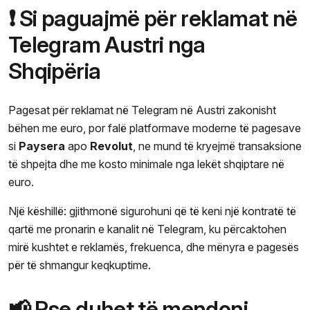
❗ Si paguajmë për reklamat në
Telegram Austri nga
Shqipëria
Pagesat për reklamat në Telegram në Austri zakonisht
bëhen me euro, por falë platformave moderne të pagesave
si
Paysera
apo
Revolut
, ne mund të kryejmë transaksione
të shpejta dhe me kosto minimale nga lekët shqiptare në
euro.
Një këshillë: gjithmonë sigurohuni që të keni një kontratë të
qartë me pronarin e kanalit në Telegram, ku përcaktohen
mirë kushtet e reklamës, frekuenca, dhe mënyra e pagesës
për të shmangur keqkuptime.
📢 Pse duhet të mendoni