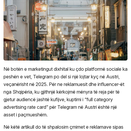
Në botën e marketingut dixhital ku çdo platformë sociale ka
peshën e vet, Telegram po del si një lojtar kyç në Austri,
veçanërisht në 2025. Për ne reklamuesit dhe influencer-ët
nga Shqipëria, ku gjithnjë kërkojmë mënyra të reja për të
gjetur audiencë jashtë kufijve, kuptimi i “full category
advertising rate card” për Telegram në Austri është një
asset i paçmueshëm.
Në këtë artikull do të shpalosim çmimet e reklamave sipas