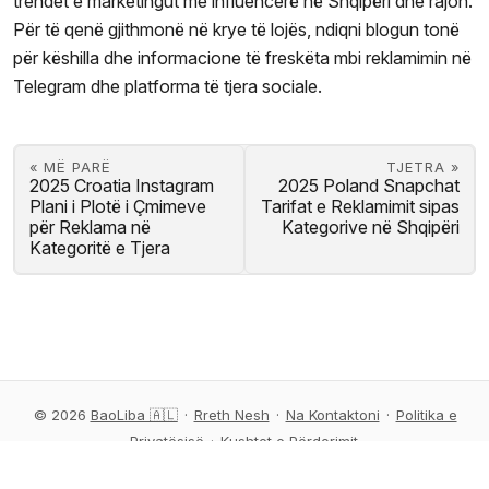
trendet e marketingut me influencerë në Shqipëri dhe rajon.
Për të qenë gjithmonë në krye të lojës, ndiqni blogun tonë
për këshilla dhe informacione të freskëta mbi reklamimin në
Telegram dhe platforma të tjera sociale.
« MË PARË
TJETRA »
2025 Croatia Instagram
2025 Poland Snapchat
Plani i Plotë i Çmimeve
Tarifat e Reklamimit sipas
për Reklama në
Kategorive në Shqipëri
Kategoritë e Tjera
© 2026
BaoLiba 🇦🇱
·
Rreth Nesh
·
Na Kontaktoni
·
Politika e
Privatësisë
·
Kushtet e Përdorimit
Mundësuar nga BaoLiba