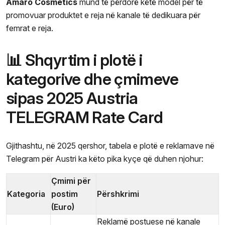
Amaro Cosmetics
mund të përdorë këtë model për të
promovuar produktet e reja në kanale të dedikuara për
femrat e reja.
📊 Shqyrtim i plotë i
kategorive dhe çmimeve
sipas 2025 Austria
TELEGRAM Rate Card
Gjithashtu, në 2025 qershor, tabela e plotë e reklamave në
Telegram për Austri ka këto pika kyçe që duhen njohur:
Çmimi për
Kategoria
postim
Përshkrimi
(Euro)
Reklamë postuese në kanale