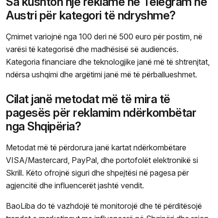
Sa kushton një reklamë në Telegram në
Austri për kategori të ndryshme?
Çmimet variojnë nga 100 deri në 500 euro për postim, në
varësi të kategorisë dhe madhësisë së audiencës.
Kategoria financiare dhe teknologjike janë më të shtrenjtat,
ndërsa ushqimi dhe argëtimi janë më të përballueshmet.
Cilat janë metodat më të mira të
pagesës për reklamim ndërkombëtar
nga Shqipëria?
Metodat më të përdorura janë kartat ndërkombëtare
VISA/Mastercard, PayPal, dhe portofolët elektronikë si
Skrill. Këto ofrojnë siguri dhe shpejtësi në pagesa për
agjencitë dhe influencerët jashtë vendit.
BaoLiba do të vazhdojë të monitorojë dhe të përditësojë