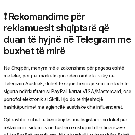
❗ Rekomandime për
reklamuesit shqiptarë që
duan të hyjnë në Telegram me
buxhet të mirë
Në Shqipëri, mënyra më e zakonshme për pagesa është
me lekë, por për marketingun ndërkombëtar si ky në
Telegram Austriak, duhet të sigurohemi që kemi metoda të
sigurta ndërkufitare si PayPal, kartat VISA/Mastercard, ose
portofol elektronik si Skrill. Kjo do të thjeshtojë
bashkëpunimet me agjencitë austriake dhe influencerët.
Gjithashtu, duhet të kemi kujdes me legjislacionin lokal për
reklamimin, sidomos në fushën e ushqimit dhe financave