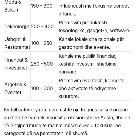
Moda &
150 - 300
influencash me fokus në trendet
Bukuri
e fundit.
Promovim produktesh
Teknologjia
200 - 400
teknologjike, gadget-e, software.
Ushqimi &
Kanale lokale dhe rajonale për
100 - 250
Restorantet
gastronomi dhe evente.
Kanale me publik financiar,
Financat &
250 - 500
këshilla investimi, shërbime
Investimet
bankare.
Promovim eventesh, koncerte,
Argëtimi &
100 - 300
dhe aktivitete të ndryshme
Eventet
kulturore.
Ky full category rate card është një tregues se si e ndajnë
buxhetet e tyre reklamuesit profesionistë në Austri, dhe ne
në Shqipëri mund të marrim mësim duke u fokusuar në
kategoritë që na përshtaten më shumë.