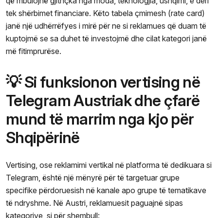
që mbulojnë gjithçka nga moda, teknologjia, ushqimi, e deri
tek shërbimet financiare. Këto tabela çmimesh (rate card)
janë një udhërrëfyes i mirë për ne si reklamues që duam të
kuptojmë se sa duhet të investojmë dhe cilat kategori janë
më fitimprurëse.
💡 Si funksionon vertising në
Telegram Austriak dhe çfarë
mund të marrim nga kjo për
Shqipërinë
Vertising, ose reklamimi vertikal në platforma të dedikuara si
Telegram, është një mënyrë për të targetuar grupe
specifike përdoruesish në kanale apo grupe të tematikave
të ndryshme. Në Austri, reklamuesit paguajnë sipas
kategorive, si për shembull: