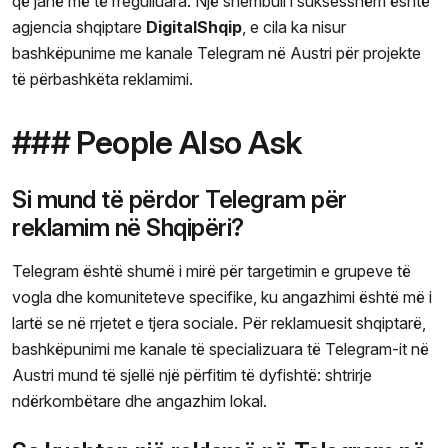
që janë më të rregulluara. Një shembull i suksesshëm është
agjencia shqiptare
DigitalShqip
, e cila ka nisur
bashkëpunime me kanale Telegram në Austri për projekte
të përbashkëta reklamimi.
### People Also Ask
Si mund të përdor Telegram për
reklamim në Shqipëri?
Telegram është shumë i mirë për targetimin e grupeve të
vogla dhe komuniteteve specifike, ku angazhimi është më i
lartë se në rrjetet e tjera sociale. Për reklamuesit shqiptarë,
bashkëpunimi me kanale të specializuara të Telegram-it në
Austri mund të sjellë një përfitim të dyfishtë: shtrirje
ndërkombëtare dhe angazhim lokal.