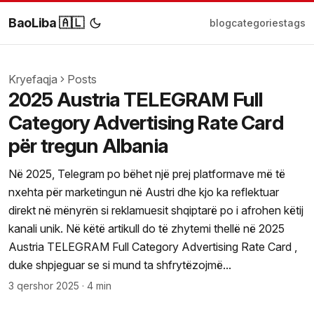
BaoLiba 🇦🇱
blog
categories
tags
Kryefaqja
Posts
2025 Austria TELEGRAM Full
Category Advertising Rate Card
për tregun Albania
Në 2025, Telegram po bëhet një prej platformave më të
nxehta për marketingun në Austri dhe kjo ka reflektuar
direkt në mënyrën si reklamuesit shqiptarë po i afrohen këtij
kanali unik. Në këtë artikull do të zhytemi thellë në 2025
Austria TELEGRAM Full Category Advertising Rate Card ,
duke shpjeguar se si mund ta shfrytëzojmë...
3 qershor 2025
·
4 min